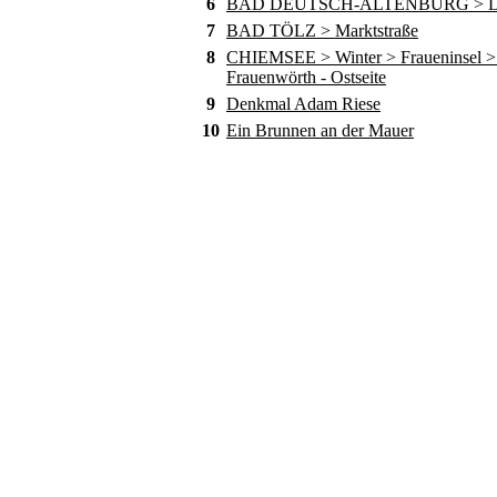
6
BAD DEUTSCH-ALTENBURG > D
7
BAD TÖLZ > Marktstraße
8
CHIEMSEE > Winter > Fraueninsel > 
Frauenwörth - Ostseite
9
Denkmal Adam Riese
10
Ein Brunnen an der Mauer