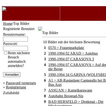
Home
/Top Bilder
Registrierte Benutzer
Top Bilder
Benutzername:
10 Bilder mit der höchsten Bewertung
Passwort:
1
0570 > Frauenparkplatz
Beim nächsten
2
1990-1994 02 ARAD > Autobus
Besuch
3
1990-1994 07 CARASOVA 3
automatisch
4
1990-1994 07 CARASOVA > Auf de
anmelden?
die Berge
5
1990-1994 34 GARINA (WOLFSBE
6
A1 > AB-Rastanlage Cantagallo bei B
»
Password vergessen
Bus Arzt
»
Registrierung
7
ASSUAN > Kamelkarawane
Zufallsbild
8
Autobahn Beograd-Nis
9
BAD HERSFELD > Denkmal - Die
Mückenstürmer