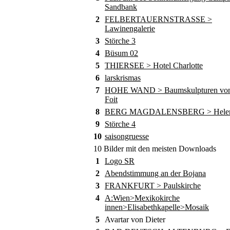
Sandbank
2
FELBERTAUERNSTRASSE >
Lawinengalerie
3
Störche 3
4
Büsum 02
5
THIERSEE > Hotel Charlotte
6
larskrismas
7
HOHE WAND > Baumskulpturen von
Foit
8
BERG MAGDALENSBERG > Helene
9
Störche 4
10
saisongruesse
10 Bilder mit den meisten Downloads
1
Logo SR
2
Abendstimmung an der Bojana
3
FRANKFURT > Paulskirche
4
A:Wien>Mexikokirche
innen>Elisabethkapelle>Mosaik
5
Avartar von Dieter