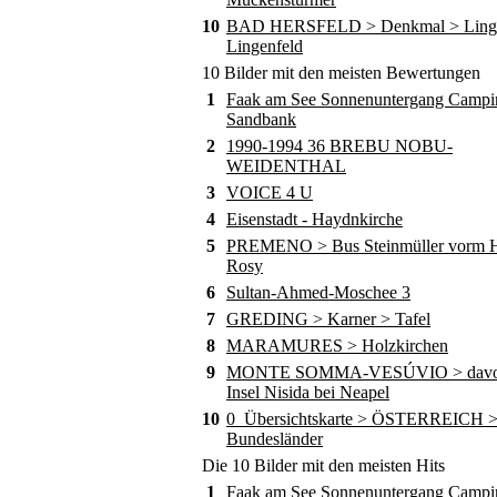
10
BAD HERSFELD > Denkmal > Ling
Lingenfeld
10 Bilder mit den meisten Bewertungen
1
Faak am See Sonnenuntergang Campi
Sandbank
2
1990-1994 36 BREBU NOBU-
WEIDENTHAL
3
VOICE 4 U
4
Eisenstadt - Haydnkirche
5
PREMENO > Bus Steinmüller vorm Ho
Rosy
6
Sultan-Ahmed-Moschee 3
7
GREDING > Karner > Tafel
8
MARAMURES > Holzkirchen
9
MONTE SOMMA-VESÚVIO > davor
Insel Nisida bei Neapel
10
0_Übersichtskarte > ÖSTERREICH 
Bundesländer
Die 10 Bilder mit den meisten Hits
1
Faak am See Sonnenuntergang Campi