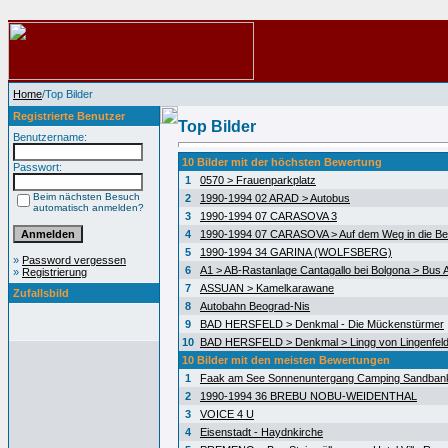
Home
/Top Bilder
Registrierte Benutzer
Top Bilder
Benutzername:
10 Bilder mit der höchsten Bewertung
Passwort:
1
0570 > Frauenparkplatz
Beim nächsten Besuch
2
1990-1994 02 ARAD > Autobus
automatisch anmelden?
3
1990-1994 07 CARASOVA 3
4
1990-1994 07 CARASOVA > Auf dem Weg in die Be
5
1990-1994 34 GARINA (WOLFSBERG)
»
Password vergessen
6
A1 > AB-Rastanlage Cantagallo bei Bolgona > Bus A
»
Registrierung
7
ASSUAN > Kamelkarawane
Zufallsbild
8
Autobahn Beograd-Nis
9
BAD HERSFELD > Denkmal - Die Mückenstürmer
10
BAD HERSFELD > Denkmal > Lingg von Lingenfel
10 Bilder mit den meisten Bewertungen
1
Faak am See Sonnenuntergang Camping Sandban
2
1990-1994 36 BREBU NOBU-WEIDENTHAL
3
VOICE 4 U
4
Eisenstadt - Haydnkirche