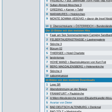
5
PREMENO > Bus Steinmüller vorm Hotel Villa Ros
6
Sultan-Ahmed-Moschee 3
7
GREDING > Karner > Tafel
8
MARAMURES > Holzkirchen
9
MONTE SOMMA-VESÚVIO > davor die Insel Nisida
10
0_Übersichtskarte > ÖSTERREICH > Bundeslände
Die 10 Bilder mit den meisten Hits
1
Faak am See Sonnenuntergang Camping Sandban
2
FELBERTAUERNSTRASSE > Lawinengalerie
3
Störche 3
4
Büsum 02
5
THIERSEE > Hotel Charlotte
6
larskrismas
7
HOHE WAND > Baumskulpturen von Kurt Foit
8
BERG MAGDALENSBERG > Helenenkirche
9
Störche 4
10
saisongruesse
10 Bilder mit den meisten Downloads
1
Logo SR
2
Abendstimmung an der Bojana
3
FRANKFURT > Paulskirche
4
A:Wien>Mexikokirche innen>Elisabethkapelle>Mos
5
Avartar von Dieter
6
BAD DEUTSCH-ALTENBURG > Denkmal
7
BAD TÖLZ > Marktstraße