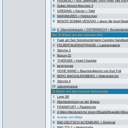
5
PREMENO > Bus Steinmüller vorm Hotel Villa Ros
6
Sultan-Ahmed-Moschee 3
7
GREDING > Karner > Tafel
8
MARAMURES > Holzkirchen
9
MONTE SOMMA-VESÚVIO > davor die Insel Nisida
10
0_Übersichtskarte > ÖSTERREICH > Bundeslände
Die 10 Bilder mit den meisten Hits
1
Faak am See Sonnenuntergang Camping Sandban
2
FELBERTAUERNSTRASSE > Lawinengalerie
3
Störche 3
4
Büsum 02
5
THIERSEE > Hotel Charlotte
6
larskrismas
7
HOHE WAND > Baumskulpturen von Kurt Foit
8
BERG MAGDALENSBERG > Helenenkirche
9
Störche 4
10
saisongruesse
10 Bilder mit den meisten Downloads
1
Logo SR
2
Abendstimmung an der Bojana
3
FRANKFURT > Paulskirche
4
A:Wien>Mexikokirche innen>Elisabethkapelle>Mos
5
Avartar von Dieter
6
BAD DEUTSCH-ALTENBURG > Denkmal
7
BAD TÖLZ > Marktstraße