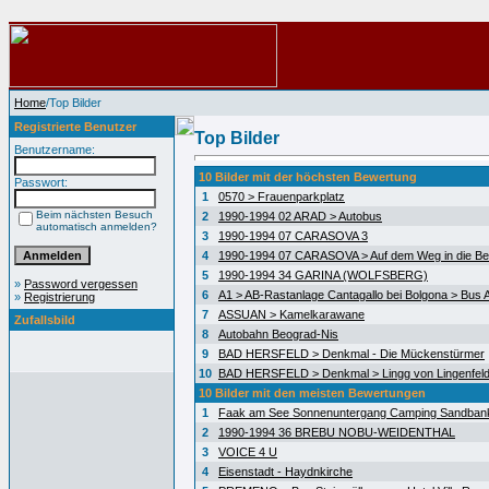
Home
/Top Bilder
Registrierte Benutzer
Top Bilder
Benutzername:
10 Bilder mit der höchsten Bewertung
Passwort:
1
0570 > Frauenparkplatz
Beim nächsten Besuch
2
1990-1994 02 ARAD > Autobus
automatisch anmelden?
3
1990-1994 07 CARASOVA 3
4
1990-1994 07 CARASOVA > Auf dem Weg in die Be
5
1990-1994 34 GARINA (WOLFSBERG)
»
Password vergessen
6
A1 > AB-Rastanlage Cantagallo bei Bolgona > Bus A
»
Registrierung
7
ASSUAN > Kamelkarawane
Zufallsbild
8
Autobahn Beograd-Nis
9
BAD HERSFELD > Denkmal - Die Mückenstürmer
10
BAD HERSFELD > Denkmal > Lingg von Lingenfel
10 Bilder mit den meisten Bewertungen
1
Faak am See Sonnenuntergang Camping Sandban
2
1990-1994 36 BREBU NOBU-WEIDENTHAL
3
VOICE 4 U
4
Eisenstadt - Haydnkirche