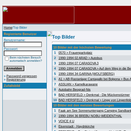
Home
/Top Bilder
Registrierte Benutzer
Top Bilder
Benutzername:
10 Bilder mit der höchsten Bewertung
Passwort:
1
0570 > Frauenparkplatz
Beim nächsten Besuch
2
1990-1994 02 ARAD > Autobus
automatisch anmelden?
3
1990-1994 07 CARASOVA 3
4
1990-1994 07 CARASOVA > Auf dem Weg in die Be
5
1990-1994 34 GARINA (WOLFSBERG)
»
Password vergessen
6
A1 > AB-Rastanlage Cantagallo bei Bolgona > Bus A
»
Registrierung
7
ASSUAN > Kamelkarawane
Zufallsbild
8
Autobahn Beograd-Nis
9
BAD HERSFELD > Denkmal - Die Mückenstürmer
10
BAD HERSFELD > Denkmal > Lingg von Lingenfel
10 Bilder mit den meisten Bewertungen
1
Faak am See Sonnenuntergang Camping Sandban
2
1990-1994 36 BREBU NOBU-WEIDENTHAL
3
VOICE 4 U
4
Eisenstadt - Haydnkirche