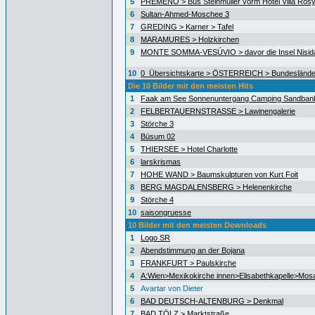
5
PREMENO > Bus Steinmüller vorm Hotel Villa Ros
6
Sultan-Ahmed-Moschee 3
7
GREDING > Karner > Tafel
8
MARAMURES > Holzkirchen
9
MONTE SOMMA-VESÚVIO > davor die Insel Nisida
10
0_Übersichtskarte > ÖSTERREICH > Bundeslände
Die 10 Bilder mit den meisten Hits
1
Faak am See Sonnenuntergang Camping Sandban
2
FELBERTAUERNSTRASSE > Lawinengalerie
3
Störche 3
4
Büsum 02
5
THIERSEE > Hotel Charlotte
6
larskrismas
7
HOHE WAND > Baumskulpturen von Kurt Foit
8
BERG MAGDALENSBERG > Helenenkirche
9
Störche 4
10
saisongruesse
10 Bilder mit den meisten Downloads
1
Logo SR
2
Abendstimmung an der Bojana
3
FRANKFURT > Paulskirche
4
A:Wien>Mexikokirche innen>Elisabethkapelle>Mos
5
Avartar von Dieter
6
BAD DEUTSCH-ALTENBURG > Denkmal
7
BAD TÖLZ > Marktstraße