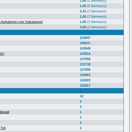
1.00
(5 Stimme(n))
1.00
(5 Stimme(n))
2.33
(3 Stimme(n))
1.00
(3 Stimme(n))
d Aufnahmen vom Vulkankegel
1.00
(3 Stimme(n))
3.00
(2 Stimme(n))
223847
190537
143949
HL]
143514
137956
131718
127096
125851
124303
122817
12
2
2
ldstadt
1
1
1
Teil
1