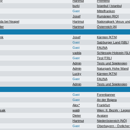
sy
Hartmut
Premeno
burki
İstanbul | Istanbul
Gast
Mittelfranken
Josef
Rumänien [RO]
a bei Neapel
Hartmut
Nationalpark Vesuv un
der
Hartmut
Österreich [A]
ank
Josef
Kärnten [KTN]
Gast
Salzburger Land [SBL]
Gast
FAUNA
vadda
Schleswig-Holstein [SL
Gast
Tirol [TRL]
Admin
Tests und Spielereien
Admin
Naturpark Hohe Wand
Lucky
Kärnten [KTN]
Gast
FAUNA
Admin
Tests und Spielereien
Gast
Forenbanner
Gast
An der Bojana
Alex*
Frankfurt
saik
waldi
Wien: II. Bezirk - Leopo
Dieter
Avatare
Hartmut
Niederöstereich [NÖ]
Gast
Oberbayern - Östlicher 