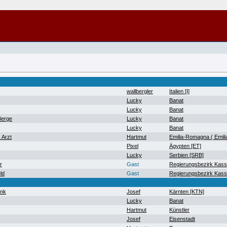
wallbergler
Italien [I]
Lucky
Banat
Lucky
Banat
Berge
Lucky
Banat
Lucky
Banat
 Arzt
Hartmut
Emilia-Romagna ( Emil
Pixel
Ägypten [ET]
Lucky
Serbien [SRB]
r
Gast
Regierungsbezirk Kass
ld
Gast
Regierungsbezirk Kass
ank
Josef
Kärnten [KTN]
Lucky
Banat
Hartmut
Künstler
Josef
Eisenstadt