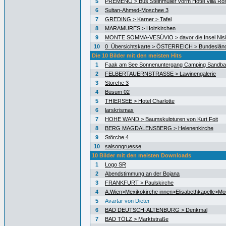
5
PREMENO > Bus Steinmüller vorm Hotel Villa Ro
6
Sultan-Ahmed-Moschee 3
7
GREDING > Karner > Tafel
8
MARAMURES > Holzkirchen
9
MONTE SOMMA-VESÚVIO > davor die Insel Nisid
10
0_Übersichtskarte > ÖSTERREICH > Bundeslän
Die 10 Bilder mit den meisten Hits
1
Faak am See Sonnenuntergang Camping Sandb
2
FELBERTAUERNSTRASSE > Lawinengalerie
3
Störche 3
4
Büsum 02
5
THIERSEE > Hotel Charlotte
6
larskrismas
7
HOHE WAND > Baumskulpturen von Kurt Foit
8
BERG MAGDALENSBERG > Helenenkirche
9
Störche 4
10
saisongruesse
10 Bilder mit den meisten Downloads
1
Logo SR
2
Abendstimmung an der Bojana
3
FRANKFURT > Paulskirche
4
A:Wien>Mexikokirche innen>Elisabethkapelle>Mo
5
Avartar von Dieter
6
BAD DEUTSCH-ALTENBURG > Denkmal
7
BAD TÖLZ > Marktstraße