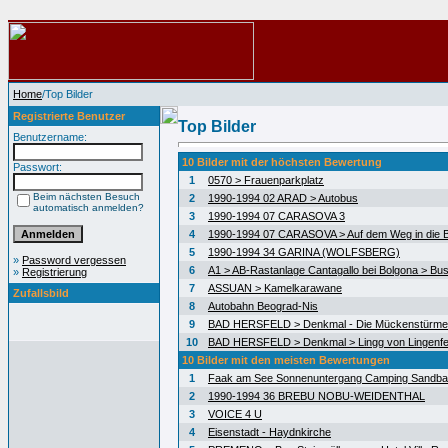
Home
/Top Bilder
Registrierte Benutzer
Top Bilder
Benutzername:
10 Bilder mit der höchsten Bewertung
Passwort:
1
0570 > Frauenparkplatz
Beim nächsten Besuch
2
1990-1994 02 ARAD > Autobus
automatisch anmelden?
3
1990-1994 07 CARASOVA 3
4
1990-1994 07 CARASOVA > Auf dem Weg in die 
5
1990-1994 34 GARINA (WOLFSBERG)
»
Password vergessen
6
A1 > AB-Rastanlage Cantagallo bei Bolgona > Bus
»
Registrierung
7
ASSUAN > Kamelkarawane
Zufallsbild
8
Autobahn Beograd-Nis
9
BAD HERSFELD > Denkmal - Die Mückenstürme
10
BAD HERSFELD > Denkmal > Lingg von Lingenfe
10 Bilder mit den meisten Bewertungen
1
Faak am See Sonnenuntergang Camping Sandb
2
1990-1994 36 BREBU NOBU-WEIDENTHAL
3
VOICE 4 U
4
Eisenstadt - Haydnkirche