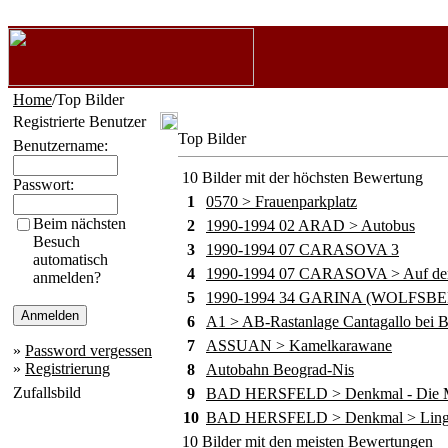
Home
/Top Bilder
Registrierte Benutzer
Top Bilder
Benutzername:
10 Bilder mit der höchsten Bewertung
Passwort:
1
0570 > Frauenparkplatz
Beim nächsten
2
1990-1994 02 ARAD > Autobus
Besuch
3
1990-1994 07 CARASOVA 3
automatisch
4
1990-1994 07 CARASOVA > Auf dem
anmelden?
5
1990-1994 34 GARINA (WOLFSB
6
A1 > AB-Rastanlage Cantagallo bei B
7
ASSUAN > Kamelkarawane
»
Password vergessen
»
Registrierung
8
Autobahn Beograd-Nis
Zufallsbild
9
BAD HERSFELD > Denkmal - Die M
10
BAD HERSFELD > Denkmal > Lingg
10 Bilder mit den meisten Bewertungen