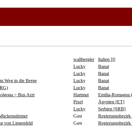
wallbergler
Italien [I]
Lucky
Banat
Lucky
Banat
 Weg in die Berge
Lucky
Banat
ERG)
Lucky
Banat
olgona > Bus Arzt
Hartmut
Emilia-Romagna 
Pixel
Ägypten [ET]
Lucky
Serbien [SRB]
ückenstürmer
Gast
Regierungsbezirk
 von Lingenfeld
Gast
Regierungsbezirk