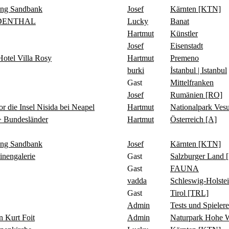
ing Sandbank
Josef
Kärnten [KTN]
IDENTHAL
Lucky
Banat
Hartmut
Künstler
Josef
Eisenstadt
tel Villa Rosy
Hartmut
Premeno
burki
İstanbul | Istanbul
Gast
Mittelfranken
Josef
Rumänien [RO]
 Insel Nisida bei Neapel
Hartmut
Nationalpark Ve
 Bundesländer
Hartmut
Österreich [A]
ing Sandbank
Josef
Kärnten [KTN]
ngalerie
Gast
Salzburger Land 
Gast
FAUNA
vadda
Schleswig-Holste
Gast
Tirol [TRL]
Admin
Tests und Spielere
Kurt Foit
Admin
Naturpark Hohe 