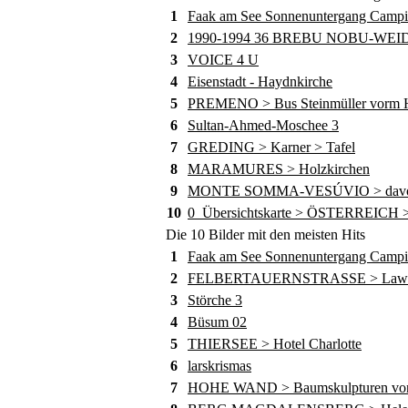
1
Faak am See Sonnenuntergang Camp
2
1990-1994 36 BREBU NOBU-WE
3
VOICE 4 U
4
Eisenstadt - Haydnkirche
5
PREMENO > Bus Steinmüller vorm Ho
6
Sultan-Ahmed-Moschee 3
7
GREDING > Karner > Tafel
8
MARAMURES > Holzkirchen
9
MONTE SOMMA-VESÚVIO > davor die
10
0_Übersichtskarte > ÖSTERREICH >
Die 10 Bilder mit den meisten Hits
1
Faak am See Sonnenuntergang Camp
2
FELBERTAUERNSTRASSE > Lawine
3
Störche 3
4
Büsum 02
5
THIERSEE > Hotel Charlotte
6
larskrismas
7
HOHE WAND > Baumskulpturen von 