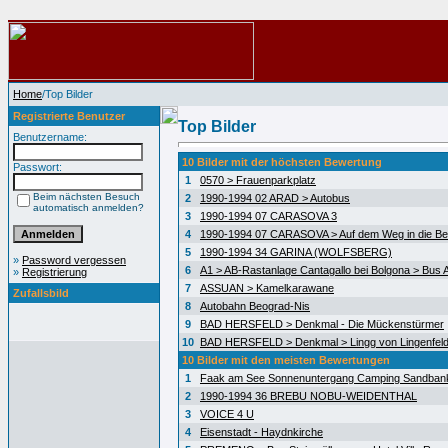
Home
/Top Bilder
Registrierte Benutzer
Top Bilder
Benutzername:
10 Bilder mit der höchsten Bewertung
Passwort:
1
0570 > Frauenparkplatz
Beim nächsten Besuch
2
1990-1994 02 ARAD > Autobus
automatisch anmelden?
3
1990-1994 07 CARASOVA 3
4
1990-1994 07 CARASOVA > Auf dem Weg in die Be
5
1990-1994 34 GARINA (WOLFSBERG)
»
Password vergessen
6
A1 > AB-Rastanlage Cantagallo bei Bolgona > Bus A
»
Registrierung
7
ASSUAN > Kamelkarawane
Zufallsbild
8
Autobahn Beograd-Nis
9
BAD HERSFELD > Denkmal - Die Mückenstürmer
10
BAD HERSFELD > Denkmal > Lingg von Lingenfel
10 Bilder mit den meisten Bewertungen
1
Faak am See Sonnenuntergang Camping Sandban
2
1990-1994 36 BREBU NOBU-WEIDENTHAL
3
VOICE 4 U
4
Eisenstadt - Haydnkirche