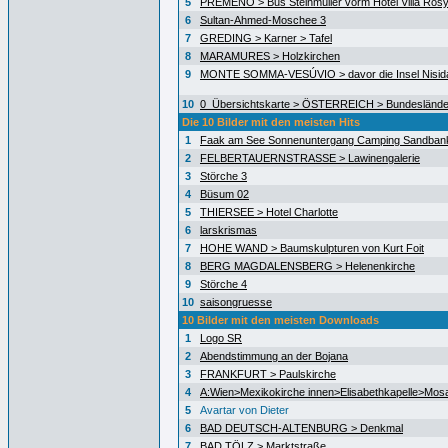
5
PREMENO > Bus Steinmüller vorm Hotel Villa Ros
6
Sultan-Ahmed-Moschee 3
7
GREDING > Karner > Tafel
8
MARAMURES > Holzkirchen
9
MONTE SOMMA-VESÚVIO > davor die Insel Nisida
10
0_Übersichtskarte > ÖSTERREICH > Bundeslände
Die 10 Bilder mit den meisten Hits
1
Faak am See Sonnenuntergang Camping Sandban
2
FELBERTAUERNSTRASSE > Lawinengalerie
3
Störche 3
4
Büsum 02
5
THIERSEE > Hotel Charlotte
6
larskrismas
7
HOHE WAND > Baumskulpturen von Kurt Foit
8
BERG MAGDALENSBERG > Helenenkirche
9
Störche 4
10
saisongruesse
10 Bilder mit den meisten Downloads
1
Logo SR
2
Abendstimmung an der Bojana
3
FRANKFURT > Paulskirche
4
A:Wien>Mexikokirche innen>Elisabethkapelle>Mos
5
Avartar von Dieter
6
BAD DEUTSCH-ALTENBURG > Denkmal
7
BAD TÖLZ > Marktstraße