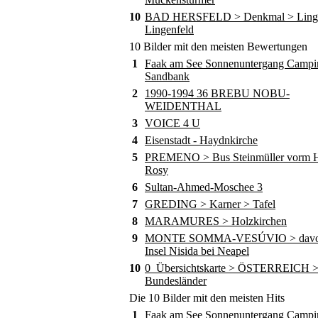
10
BAD HERSFELD > Denkmal > Ling
Lingenfeld
10 Bilder mit den meisten Bewertungen
1
Faak am See Sonnenuntergang Campi
Sandbank
2
1990-1994 36 BREBU NOBU-
WEIDENTHAL
3
VOICE 4 U
4
Eisenstadt - Haydnkirche
5
PREMENO > Bus Steinmüller vorm Ho
Rosy
6
Sultan-Ahmed-Moschee 3
7
GREDING > Karner > Tafel
8
MARAMURES > Holzkirchen
9
MONTE SOMMA-VESÚVIO > davor
Insel Nisida bei Neapel
10
0_Übersichtskarte > ÖSTERREICH 
Bundesländer
Die 10 Bilder mit den meisten Hits
1
Faak am See Sonnenuntergang Campi