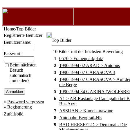
Home
/Top Bilder
Registrierte Benutzer
Top Bilder
Benutzername:
10 Bilder mit der höchsten Bewertung
Passwort:
1
0570 > Frauenparkplatz
Beim nächsten
2
1990-1994 02 ARAD > Autobus
Besuch
3
1990-1994 07 CARASOVA 3
automatisch
4
1990-1994 07 CARASOVA > Auf de
anmelden?
die Berge
5
1990-1994 34 GARINA (WOLFSBE
6
A1 > AB-Rastanlage Cantagallo bei B
»
Password vergessen
Bus Arzt
»
Registrierung
7
ASSUAN > Kamelkarawane
Zufallsbild
8
Autobahn Beograd-Nis
9
BAD HERSFELD > Denkmal - Die
Mückenstürmer