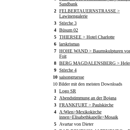
Sandbank
2
FELBERTAUERNSTRASSE >
Lawinengalerie
3
Störche 3
4
Büsum 02
5
THIERSEE > Hotel Charlotte
6
larskrismas
7
HOHE WAND > Baumskulpturen von
Foit
8
BERG MAGDALENSBERG > Helene
9
Störche 4
10
saisongruesse
10 Bilder mit den meisten Downloads
1
Logo SR
2
Abendstimmung an der Bojana
3
FRANKFURT > Paulskirche
4
A:Wien>Mexikokirche
innen>Elisabethkapelle>Mosaik
5
Avartar von Dieter