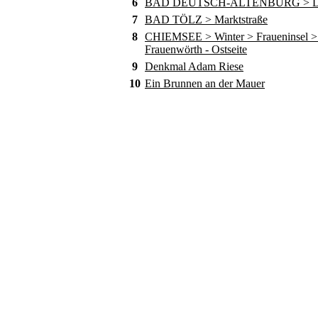
6
BAD DEUTSCH-ALTENBURG > D
7
BAD TÖLZ > Marktstraße
8
CHIEMSEE > Winter > Fraueninsel > 
Frauenwörth - Ostseite
9
Denkmal Adam Riese
10
Ein Brunnen an der Mauer