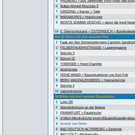
5
PREMENO > Bus Steinmüller vorm Hotel Villa Ros
6
Sultan-Ahmed-Moschee 3
7
GREDING > Karner > Tafel
8
MARAMURES > Holzkirchen
9
MONTE SOMMA-VESÚVIO > davor die Insel Nisida
10
0_Übersichtskarte > ÖSTERREICH > Bundeslände
Die 10 Bilder mit den meisten Hits
1
Faak am See Sonnenuntergang Camping Sandban
2
FELBERTAUERNSTRASSE > Lawinengalerie
3
Störche 3
4
Büsum 02
5
THIERSEE > Hotel Charlotte
6
larskrismas
7
HOHE WAND > Baumskulpturen von Kurt Foit
8
BERG MAGDALENSBERG > Helenenkirche
9
Störche 4
10
saisongruesse
10 Bilder mit den meisten Downloads
1
Logo SR
2
Abendstimmung an der Bojana
3
FRANKFURT > Paulskirche
4
A:Wien>Mexikokirche innen>Elisabethkapelle>Mos
5
Avartar von Dieter
6
BAD DEUTSCH-ALTENBURG > Denkmal
7
BAD TÖLZ > Marktstraße