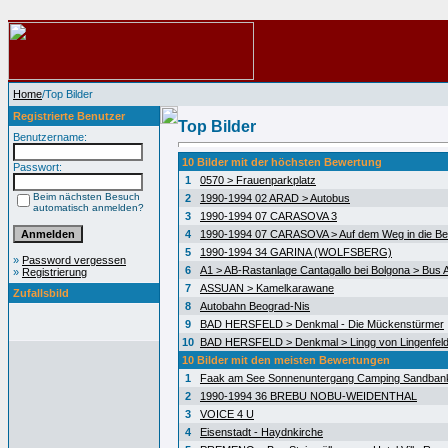
Home
/Top Bilder
Registrierte Benutzer
Top Bilder
Benutzername:
10 Bilder mit der höchsten Bewertung
Passwort:
1
0570 > Frauenparkplatz
Beim nächsten Besuch
2
1990-1994 02 ARAD > Autobus
automatisch anmelden?
3
1990-1994 07 CARASOVA 3
4
1990-1994 07 CARASOVA > Auf dem Weg in die Be
5
1990-1994 34 GARINA (WOLFSBERG)
»
Password vergessen
6
A1 > AB-Rastanlage Cantagallo bei Bolgona > Bus A
»
Registrierung
7
ASSUAN > Kamelkarawane
Zufallsbild
8
Autobahn Beograd-Nis
9
BAD HERSFELD > Denkmal - Die Mückenstürmer
10
BAD HERSFELD > Denkmal > Lingg von Lingenfel
10 Bilder mit den meisten Bewertungen
1
Faak am See Sonnenuntergang Camping Sandban
2
1990-1994 36 BREBU NOBU-WEIDENTHAL
3
VOICE 4 U
4
Eisenstadt - Haydnkirche