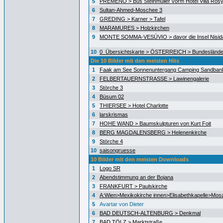
5
PREMENO > Bus Steinmüller vorm Hotel Villa Ros
6
Sultan-Ahmed-Moschee 3
7
GREDING > Karner > Tafel
8
MARAMURES > Holzkirchen
9
MONTE SOMMA-VESÚVIO > davor die Insel Nisida
10
0_Übersichtskarte > ÖSTERREICH > Bundeslände
Die 10 Bilder mit den meisten Hits
1
Faak am See Sonnenuntergang Camping Sandban
2
FELBERTAUERNSTRASSE > Lawinengalerie
3
Störche 3
4
Büsum 02
5
THIERSEE > Hotel Charlotte
6
larskrismas
7
HOHE WAND > Baumskulpturen von Kurt Foit
8
BERG MAGDALENSBERG > Helenenkirche
9
Störche 4
10
saisongruesse
10 Bilder mit den meisten Downloads
1
Logo SR
2
Abendstimmung an der Bojana
3
FRANKFURT > Paulskirche
4
A:Wien>Mexikokirche innen>Elisabethkapelle>Mos
5
Avartar von Dieter
6
BAD DEUTSCH-ALTENBURG > Denkmal
7
BAD TÖLZ > Marktstraße