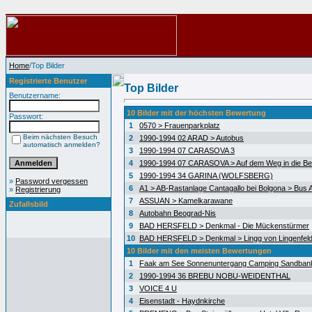
Home
/Top Bilder
Registrierte Benutzer
Top Bilder
Benutzername:
10 Bilder mit der höchsten Bewertung
Passwort:
1
0570 > Frauenparkplatz
Beim nächsten Besuch
2
1990-1994 02 ARAD > Autobus
automatisch anmelden?
3
1990-1994 07 CARASOVA 3
4
1990-1994 07 CARASOVA > Auf dem Weg in die Be
5
1990-1994 34 GARINA (WOLFSBERG)
»
Password vergessen
6
A1 > AB-Rastanlage Cantagallo bei Bolgona > Bus A
»
Registrierung
7
ASSUAN > Kamelkarawane
Zufallsbild
8
Autobahn Beograd-Nis
9
BAD HERSFELD > Denkmal - Die Mückenstürmer
10
BAD HERSFELD > Denkmal > Lingg von Lingenfel
10 Bilder mit den meisten Bewertungen
1
Faak am See Sonnenuntergang Camping Sandban
2
1990-1994 36 BREBU NOBU-WEIDENTHAL
3
VOICE 4 U
4
Eisenstadt - Haydnkirche