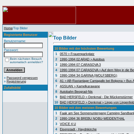
Home
/Top Bilder
Registrierte Benutzer
Top Bilder
Benutzername:
10 Bilder mit der höchsten Bewertung
Passwort:
1
0570 > Frauenparkplatz
Beim nächsten Besuch
2
1990-1994 02 ARAD > Autobus
automatisch anmelden?
3
1990-1994 07 CARASOVA 3
4
1990-1994 07 CARASOVA > Auf dem Weg in die Be
5
1990-1994 34 GARINA (WOLFSBERG)
»
Password vergessen
6
A1 > AB-Rastanlage Cantagallo bei Bolgona > Bus A
»
Registrierung
7
ASSUAN > Kamelkarawane
Zufallsbild
8
Autobahn Beograd-Nis
9
BAD HERSFELD > Denkmal - Die Mückenstürmer
10
BAD HERSFELD > Denkmal > Lingg von Lingenfel
10 Bilder mit den meisten Bewertungen
1
Faak am See Sonnenuntergang Camping Sandban
2
1990-1994 36 BREBU NOBU-WEIDENTHAL
3
VOICE 4 U
4
Eisenstadt - Haydnkirche