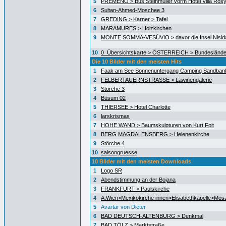
5
PREMENO > Bus Steinmüller vorm Hotel Villa Ros
6
Sultan-Ahmed-Moschee 3
7
GREDING > Karner > Tafel
8
MARAMURES > Holzkirchen
9
MONTE SOMMA-VESÚVIO > davor die Insel Nisida
10
0_Übersichtskarte > ÖSTERREICH > Bundeslände
Die 10 Bilder mit den meisten Hits
1
Faak am See Sonnenuntergang Camping Sandban
2
FELBERTAUERNSTRASSE > Lawinengalerie
3
Störche 3
4
Büsum 02
5
THIERSEE > Hotel Charlotte
6
larskrismas
7
HOHE WAND > Baumskulpturen von Kurt Foit
8
BERG MAGDALENSBERG > Helenenkirche
9
Störche 4
10
saisongruesse
10 Bilder mit den meisten Downloads
1
Logo SR
2
Abendstimmung an der Bojana
3
FRANKFURT > Paulskirche
4
A:Wien>Mexikokirche innen>Elisabethkapelle>Mos
5
Avartar von Dieter
6
BAD DEUTSCH-ALTENBURG > Denkmal
7
BAD TÖLZ > Marktstraße