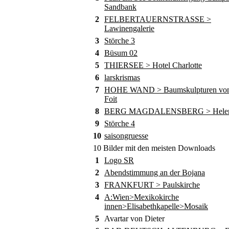
Sandbank
2
FELBERTAUERNSTRASSE >
Lawinengalerie
3
Störche 3
4
Büsum 02
5
THIERSEE > Hotel Charlotte
6
larskrismas
7
HOHE WAND > Baumskulpturen von
Foit
8
BERG MAGDALENSBERG > Helene
9
Störche 4
10
saisongruesse
10 Bilder mit den meisten Downloads
1
Logo SR
2
Abendstimmung an der Bojana
3
FRANKFURT > Paulskirche
4
A:Wien>Mexikokirche
innen>Elisabethkapelle>Mosaik
5
Avartar von Dieter