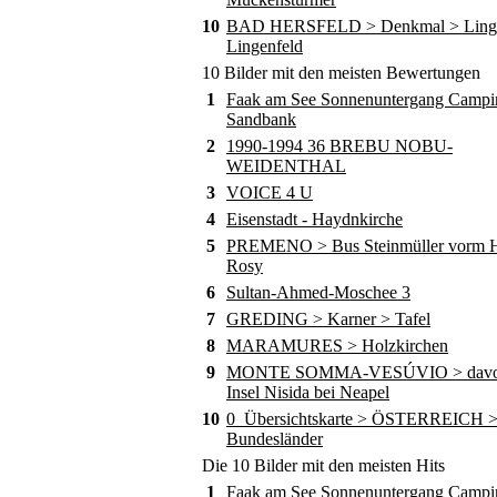
10
BAD HERSFELD > Denkmal > Ling
Lingenfeld
10 Bilder mit den meisten Bewertungen
1
Faak am See Sonnenuntergang Campi
Sandbank
2
1990-1994 36 BREBU NOBU-
WEIDENTHAL
3
VOICE 4 U
4
Eisenstadt - Haydnkirche
5
PREMENO > Bus Steinmüller vorm Ho
Rosy
6
Sultan-Ahmed-Moschee 3
7
GREDING > Karner > Tafel
8
MARAMURES > Holzkirchen
9
MONTE SOMMA-VESÚVIO > davor
Insel Nisida bei Neapel
10
0_Übersichtskarte > ÖSTERREICH 
Bundesländer
Die 10 Bilder mit den meisten Hits
1
Faak am See Sonnenuntergang Campi