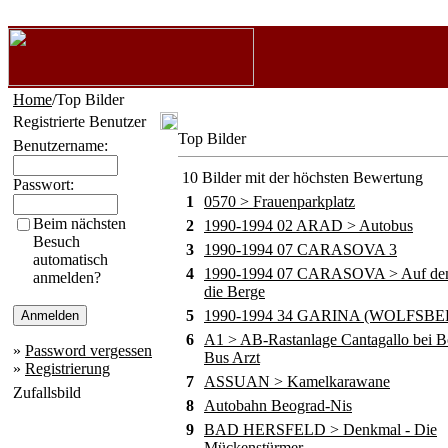
Home
/Top Bilder
Registrierte Benutzer
Top Bilder
Benutzername:
10 Bilder mit der höchsten Bewertung
Passwort:
1
0570 > Frauenparkplatz
Beim nächsten
2
1990-1994 02 ARAD > Autobus
Besuch
3
1990-1994 07 CARASOVA 3
automatisch
4
1990-1994 07 CARASOVA > Auf de
anmelden?
die Berge
5
1990-1994 34 GARINA (WOLFSBE
6
A1 > AB-Rastanlage Cantagallo bei B
»
Password vergessen
Bus Arzt
»
Registrierung
7
ASSUAN > Kamelkarawane
Zufallsbild
8
Autobahn Beograd-Nis
9
BAD HERSFELD > Denkmal - Die
Mückenstürmer