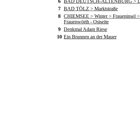
6
BAD DEUTSCH-ALTENBURG > D
7
BAD TÖLZ > Marktstraße
8
CHIEMSEE > Winter > Fraueninsel > 
Frauenwörth - Ostseite
9
Denkmal Adam Riese
10
Ein Brunnen an der Mauer