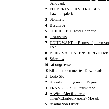
Sandbank
2
FELBERTAUERNSTRASSE >
Lawinengalerie
3
Störche 3
4
Büsum 02
5
THIERSEE > Hotel Charlotte
6
larskrismas
7
HOHE WAND > Baumskulpturen von
Foit
8
BERG MAGDALENSBERG > Helene
9
Störche 4
10
saisongruesse
10 Bilder mit den meisten Downloads
1
Logo SR
2
Abendstimmung an der Bojana
3
FRANKFURT > Paulskirche
4
A:Wien>Mexikokirche
innen>Elisabethkapelle>Mosaik
5
Avartar von Dieter