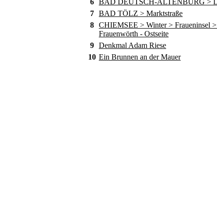
6
BAD DEUTSCH-ALTENBURG > D
7
BAD TÖLZ > Marktstraße
8
CHIEMSEE > Winter > Fraueninsel > 
Frauenwörth - Ostseite
9
Denkmal Adam Riese
10
Ein Brunnen an der Mauer