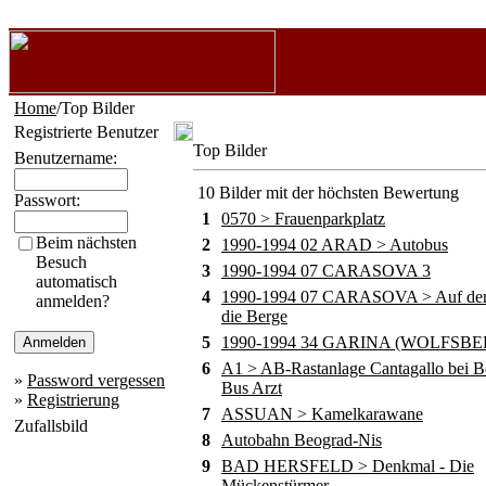
Home
/Top Bilder
Registrierte Benutzer
Top Bilder
Benutzername:
10 Bilder mit der höchsten Bewertung
Passwort:
1
0570 > Frauenparkplatz
Beim nächsten
2
1990-1994 02 ARAD > Autobus
Besuch
3
1990-1994 07 CARASOVA 3
automatisch
4
1990-1994 07 CARASOVA > Auf de
anmelden?
die Berge
5
1990-1994 34 GARINA (WOLFSBE
6
A1 > AB-Rastanlage Cantagallo bei B
»
Password vergessen
Bus Arzt
»
Registrierung
7
ASSUAN > Kamelkarawane
Zufallsbild
8
Autobahn Beograd-Nis
9
BAD HERSFELD > Denkmal - Die
Mückenstürmer