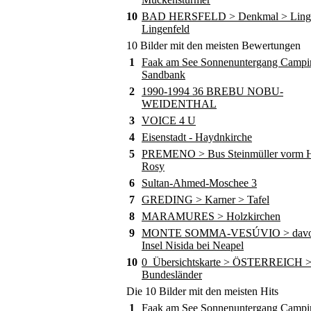
10
BAD HERSFELD > Denkmal > Ling
Lingenfeld
10 Bilder mit den meisten Bewertungen
1
Faak am See Sonnenuntergang Campi
Sandbank
2
1990-1994 36 BREBU NOBU-
WEIDENTHAL
3
VOICE 4 U
4
Eisenstadt - Haydnkirche
5
PREMENO > Bus Steinmüller vorm Ho
Rosy
6
Sultan-Ahmed-Moschee 3
7
GREDING > Karner > Tafel
8
MARAMURES > Holzkirchen
9
MONTE SOMMA-VESÚVIO > davor
Insel Nisida bei Neapel
10
0_Übersichtskarte > ÖSTERREICH 
Bundesländer
Die 10 Bilder mit den meisten Hits
1
Faak am See Sonnenuntergang Campi