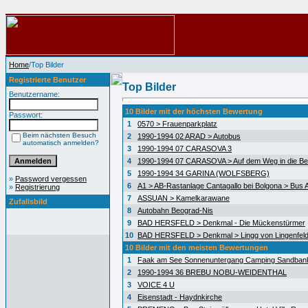
Home
/Top Bilder
Registrierte Benutzer
Top Bilder
Benutzername:
10 Bilder mit der höchsten Bewertung
Passwort:
1
0570 > Frauenparkplatz
Beim nächsten Besuch
2
1990-1994 02 ARAD > Autobus
automatisch anmelden?
3
1990-1994 07 CARASOVA 3
4
1990-1994 07 CARASOVA > Auf dem Weg in die Be
5
1990-1994 34 GARINA (WOLFSBERG)
»
Password vergessen
6
A1 > AB-Rastanlage Cantagallo bei Bolgona > Bus A
»
Registrierung
7
ASSUAN > Kamelkarawane
Zufallsbild
8
Autobahn Beograd-Nis
9
BAD HERSFELD > Denkmal - Die Mückenstürmer
10
BAD HERSFELD > Denkmal > Lingg von Lingenfel
10 Bilder mit den meisten Bewertungen
1
Faak am See Sonnenuntergang Camping Sandban
2
1990-1994 36 BREBU NOBU-WEIDENTHAL
3
VOICE 4 U
4
Eisenstadt - Haydnkirche