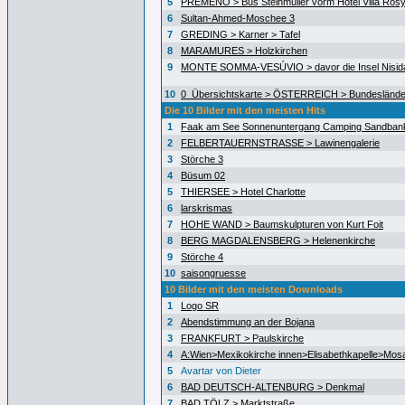
5
PREMENO > Bus Steinmüller vorm Hotel Villa Ros
6
Sultan-Ahmed-Moschee 3
7
GREDING > Karner > Tafel
8
MARAMURES > Holzkirchen
9
MONTE SOMMA-VESÚVIO > davor die Insel Nisida
10
0_Übersichtskarte > ÖSTERREICH > Bundeslände
Die 10 Bilder mit den meisten Hits
1
Faak am See Sonnenuntergang Camping Sandban
2
FELBERTAUERNSTRASSE > Lawinengalerie
3
Störche 3
4
Büsum 02
5
THIERSEE > Hotel Charlotte
6
larskrismas
7
HOHE WAND > Baumskulpturen von Kurt Foit
8
BERG MAGDALENSBERG > Helenenkirche
9
Störche 4
10
saisongruesse
10 Bilder mit den meisten Downloads
1
Logo SR
2
Abendstimmung an der Bojana
3
FRANKFURT > Paulskirche
4
A:Wien>Mexikokirche innen>Elisabethkapelle>Mos
5
Avartar von Dieter
6
BAD DEUTSCH-ALTENBURG > Denkmal
7
BAD TÖLZ > Marktstraße