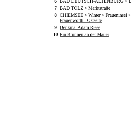
6
BAD DEUTSCH-ALTENBURG > D
7
BAD TÖLZ > Marktstraße
8
CHIEMSEE > Winter > Fraueninsel > 
Frauenwörth - Ostseite
9
Denkmal Adam Riese
10
Ein Brunnen an der Mauer