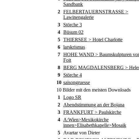
Sandbank
2
FELBERTAUERNSTRASSE >
Lawinengalerie
3
Störche 3
4
Büsum 02
5
THIERSEE > Hotel Charlotte
6
larskrismas
7
HOHE WAND > Baumskulpturen von
Foit
8
BERG MAGDALENSBERG > Helene
9
Störche 4
10
saisongruesse
10 Bilder mit den meisten Downloads
1
Logo SR
2
Abendstimmung an der Bojana
3
FRANKFURT > Paulskirche
4
A:Wien>Mexikokirche
innen>Elisabethkapelle>Mosaik
5
Avartar von Dieter