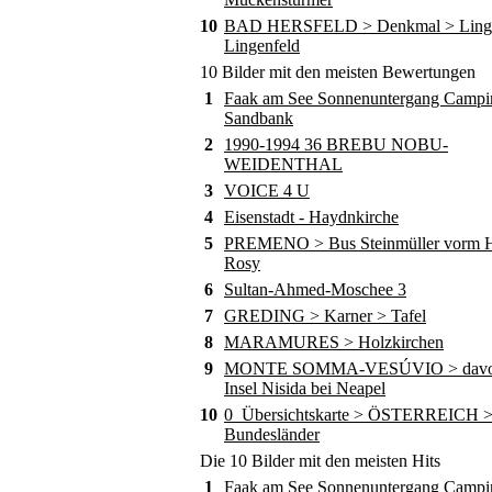
10
BAD HERSFELD > Denkmal > Ling
Lingenfeld
10 Bilder mit den meisten Bewertungen
1
Faak am See Sonnenuntergang Campi
Sandbank
2
1990-1994 36 BREBU NOBU-
WEIDENTHAL
3
VOICE 4 U
4
Eisenstadt - Haydnkirche
5
PREMENO > Bus Steinmüller vorm Ho
Rosy
6
Sultan-Ahmed-Moschee 3
7
GREDING > Karner > Tafel
8
MARAMURES > Holzkirchen
9
MONTE SOMMA-VESÚVIO > davor
Insel Nisida bei Neapel
10
0_Übersichtskarte > ÖSTERREICH 
Bundesländer
Die 10 Bilder mit den meisten Hits
1
Faak am See Sonnenuntergang Campi