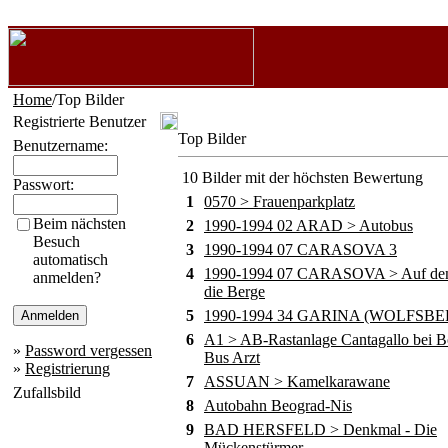
Home
/Top Bilder
Registrierte Benutzer
Top Bilder
Benutzername:
10 Bilder mit der höchsten Bewertung
Passwort:
1
0570 > Frauenparkplatz
Beim nächsten
2
1990-1994 02 ARAD > Autobus
Besuch
3
1990-1994 07 CARASOVA 3
automatisch
4
1990-1994 07 CARASOVA > Auf de
anmelden?
die Berge
5
1990-1994 34 GARINA (WOLFSBE
6
A1 > AB-Rastanlage Cantagallo bei B
»
Password vergessen
Bus Arzt
»
Registrierung
7
ASSUAN > Kamelkarawane
Zufallsbild
8
Autobahn Beograd-Nis
9
BAD HERSFELD > Denkmal - Die
Mückenstürmer