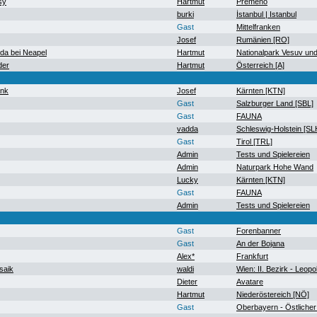
sy
Hartmut
Premeno
burki
İstanbul | Istanbul
Gast
Mittelfranken
Josef
Rumänien [RO]
a bei Neapel
Hartmut
Nationalpark Vesuv un
der
Hartmut
Österreich [A]
ank
Josef
Kärnten [KTN]
Gast
Salzburger Land [SBL]
Gast
FAUNA
vadda
Schleswig-Holstein [SL
Gast
Tirol [TRL]
Admin
Tests und Spielereien
Admin
Naturpark Hohe Wand
Lucky
Kärnten [KTN]
Gast
FAUNA
Admin
Tests und Spielereien
Gast
Forenbanner
Gast
An der Bojana
Alex*
Frankfurt
saik
waldi
Wien: II. Bezirk - Leopo
Dieter
Avatare
Hartmut
Niederöstereich [NÖ]
Gast
Oberbayern - Östlicher 