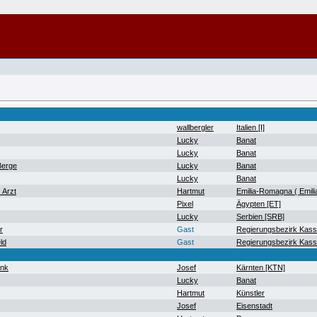
wallbergler
Italien [I]
Lucky
Banat
Lucky
Banat
Berge
Lucky
Banat
Lucky
Banat
 Arzt
Hartmut
Emilia-Romagna ( Emil
Pixel
Ägypten [ET]
Lucky
Serbien [SRB]
r
Gast
Regierungsbezirk Kass
ld
Gast
Regierungsbezirk Kass
ank
Josef
Kärnten [KTN]
Lucky
Banat
Hartmut
Künstler
Josef
Eisenstadt