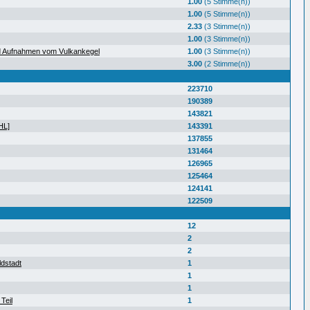
1.00
(5 Stimme(n))
1.00
(5 Stimme(n))
2.33
(3 Stimme(n))
1.00
(3 Stimme(n))
d Aufnahmen vom Vulkankegel
1.00
(3 Stimme(n))
3.00
(2 Stimme(n))
223710
190389
143821
HL]
143391
137855
131464
126965
125464
124141
122509
12
2
2
ldstadt
1
1
1
Teil
1