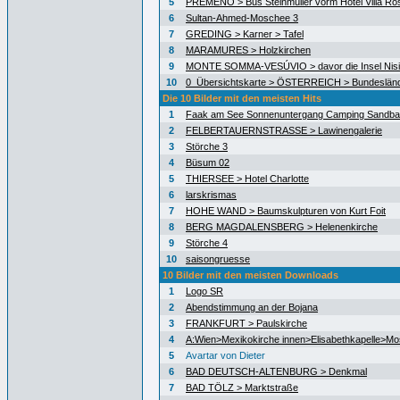
5
PREMENO > Bus Steinmüller vorm Hotel Villa Ro
6
Sultan-Ahmed-Moschee 3
7
GREDING > Karner > Tafel
8
MARAMURES > Holzkirchen
9
MONTE SOMMA-VESÚVIO > davor die Insel Nisid
10
0_Übersichtskarte > ÖSTERREICH > Bundeslän
Die 10 Bilder mit den meisten Hits
1
Faak am See Sonnenuntergang Camping Sandb
2
FELBERTAUERNSTRASSE > Lawinengalerie
3
Störche 3
4
Büsum 02
5
THIERSEE > Hotel Charlotte
6
larskrismas
7
HOHE WAND > Baumskulpturen von Kurt Foit
8
BERG MAGDALENSBERG > Helenenkirche
9
Störche 4
10
saisongruesse
10 Bilder mit den meisten Downloads
1
Logo SR
2
Abendstimmung an der Bojana
3
FRANKFURT > Paulskirche
4
A:Wien>Mexikokirche innen>Elisabethkapelle>Mo
5
Avartar von Dieter
6
BAD DEUTSCH-ALTENBURG > Denkmal
7
BAD TÖLZ > Marktstraße