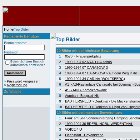
Home
/Top Bilder
Registrierte Benutzer
Top Bilder
Benutzername:
10 Bilder mit der höchsten Bewertung
Passwort:
1
0570 > Frauenparkplatz
Beim nächsten Besuch
2
1990-1994 02 ARAD > Autobus
automatisch anmelden?
3
1990-1994 07 CARASOVA 3
4
1990-1994 07 CARASOVA > Auf dem Weg in die 
5
1990-1994 34 GARINA (WOLFSBERG)
»
Password vergessen
6
A1 > AB-Rastanlage Cantagallo bei Bolgona > Bus
»
Registrierung
7
ASSUAN > Kamelkarawane
Zufallsbild
8
Autobahn Beograd-Nis
9
BAD HERSFELD > Denkmal - Die Mückenstürme
10
BAD HERSFELD > Denkmal > Lingg von Lingenfe
10 Bilder mit den meisten Bewertungen
1
Faak am See Sonnenuntergang Camping Sandb
2
1990-1994 36 BREBU NOBU-WEIDENTHAL
3
VOICE 4 U
4
Eisenstadt - Haydnkirche