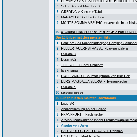
5
PREMENO > Bus Steinmüller vorm Hotel Villa Ros
6
Sultan-Ahmed-Moschee 3
7
GREDING > Karner > Tafel
8
MARAMURES > Holzkirchen
9
MONTE SOMMA-VESÚVIO > davor die Insel Nisida
10
0_Übersichtskarte > ÖSTERREICH > Bundeslände
Die 10 Bilder mit den meisten Hits
1
Faak am See Sonnenuntergang Camping Sandban
2
FELBERTAUERNSTRASSE > Lawinengalerie
3
Störche 3
4
Büsum 02
5
THIERSEE > Hotel Charlotte
6
larskrismas
7
HOHE WAND > Baumskulpturen von Kurt Foit
8
BERG MAGDALENSBERG > Helenenkirche
9
Störche 4
10
saisongruesse
10 Bilder mit den meisten Downloads
1
Logo SR
2
Abendstimmung an der Bojana
3
FRANKFURT > Paulskirche
4
A:Wien>Mexikokirche innen>Elisabethkapelle>Mos
5
Avartar von Dieter
6
BAD DEUTSCH-ALTENBURG > Denkmal
7
BAD TÖLZ > Marktstraße