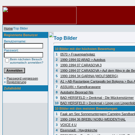
Home
/Top Bilder
Registrierte Benutzer
Top Bilder
Benutzername:
10 Bilder mit der höchsten Bewertung
Passwort:
1
0570 > Frauenparkplatz
Beim nächsten Besuch
2
1990-1994 02 ARAD > Autobus
automatisch anmelden?
3
1990-1994 07 CARASOVA 3
4
1990-1994 07 CARASOVA > Auf dem Weg in die Be
5
1990-1994 34 GARINA (WOLFSBERG)
»
Password vergessen
6
A1 > AB-Rastanlage Cantagallo bei Bolgona > Bus A
»
Registrierung
7
ASSUAN > Kamelkarawane
Zufallsbild
8
Autobahn Beograd-Nis
9
BAD HERSFELD > Denkmal - Die Mückenstürmer
10
BAD HERSFELD > Denkmal > Lingg von Lingenfel
10 Bilder mit den meisten Bewertungen
1
Faak am See Sonnenuntergang Camping Sandban
2
1990-1994 36 BREBU NOBU-WEIDENTHAL
3
VOICE 4 U
4
Eisenstadt - Haydnkirche