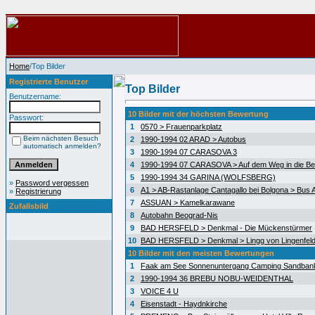
Home
/Top Bilder
Registrierte Benutzer
Top Bilder
Benutzername:
10 Bilder mit der höchsten Bewertung
Passwort:
1
0570 > Frauenparkplatz
Beim nächsten Besuch
2
1990-1994 02 ARAD > Autobus
automatisch anmelden?
3
1990-1994 07 CARASOVA 3
4
1990-1994 07 CARASOVA > Auf dem Weg in die Be
5
1990-1994 34 GARINA (WOLFSBERG)
»
Password vergessen
6
A1 > AB-Rastanlage Cantagallo bei Bolgona > Bus A
»
Registrierung
7
ASSUAN > Kamelkarawane
Zufallsbild
8
Autobahn Beograd-Nis
9
BAD HERSFELD > Denkmal - Die Mückenstürmer
10
BAD HERSFELD > Denkmal > Lingg von Lingenfel
10 Bilder mit den meisten Bewertungen
1
Faak am See Sonnenuntergang Camping Sandban
2
1990-1994 36 BREBU NOBU-WEIDENTHAL
3
VOICE 4 U
4
Eisenstadt - Haydnkirche