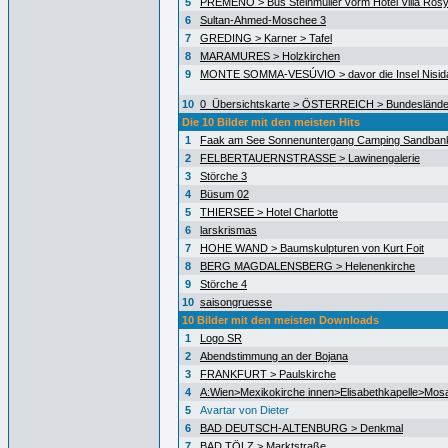
5
PREMENO > Bus Steinmüller vorm Hotel Villa Ros
6
Sultan-Ahmed-Moschee 3
7
GREDING > Karner > Tafel
8
MARAMURES > Holzkirchen
9
MONTE SOMMA-VESÚVIO > davor die Insel Nisida
10
0_Übersichtskarte > ÖSTERREICH > Bundeslände
Die 10 Bilder mit den meisten Hits
1
Faak am See Sonnenuntergang Camping Sandban
2
FELBERTAUERNSTRASSE > Lawinengalerie
3
Störche 3
4
Büsum 02
5
THIERSEE > Hotel Charlotte
6
larskrismas
7
HOHE WAND > Baumskulpturen von Kurt Foit
8
BERG MAGDALENSBERG > Helenenkirche
9
Störche 4
10
saisongruesse
10 Bilder mit den meisten Downloads
1
Logo SR
2
Abendstimmung an der Bojana
3
FRANKFURT > Paulskirche
4
A:Wien>Mexikokirche innen>Elisabethkapelle>Mos
5
Avartar von Dieter
6
BAD DEUTSCH-ALTENBURG > Denkmal
7
BAD TÖLZ > Marktstraße