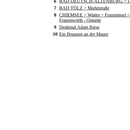
6
BAD DEUTSCH-ALTENBURG > D
7
BAD TÖLZ > Marktstraße
8
CHIEMSEE > Winter > Fraueninsel > 
Frauenwörth - Ostseite
9
Denkmal Adam Riese
10
Ein Brunnen an der Mauer