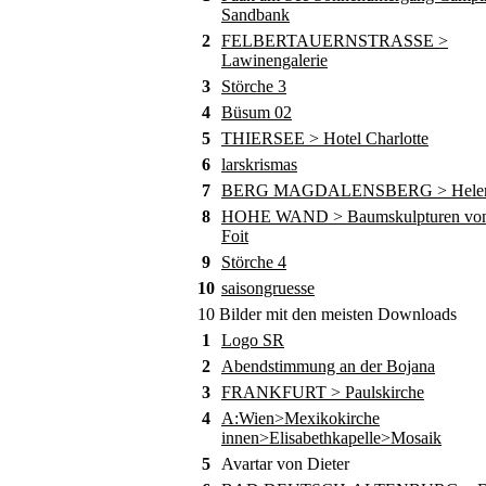
Sandbank
2
FELBERTAUERNSTRASSE >
Lawinengalerie
3
Störche 3
4
Büsum 02
5
THIERSEE > Hotel Charlotte
6
larskrismas
7
BERG MAGDALENSBERG > Helene
8
HOHE WAND > Baumskulpturen von
Foit
9
Störche 4
10
saisongruesse
10 Bilder mit den meisten Downloads
1
Logo SR
2
Abendstimmung an der Bojana
3
FRANKFURT > Paulskirche
4
A:Wien>Mexikokirche
innen>Elisabethkapelle>Mosaik
5
Avartar von Dieter