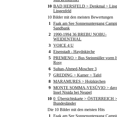
10
BAD HERSFELD > Denkmal > Ling
Lingenfeld
10 Bilder mit den meisten Bewertungen
1
Faak am See Sonnenuntergang Campi
Sandbank
2
1990-1994 36 BREBU NOBU-
WEIDENTHAL
3
VOICE 4 U
4
Eisenstadt - Haydnkirche
5
PREMENO > Bus Steinmüller vorm Ho
Rosy
6
Sultan-Ahmed-Moschee 3
7
GREDING > Karner > Tafel
8
MARAMURES > Holzkirchen
9
MONTE SOMMA-VESÚVIO > davor
Insel Nisida bei Neapel
10
0_Übersichtskarte > ÖSTERREICH 
Bundesländer
Die 10 Bilder mit den meisten Hits
1
Faak am See Sonnenuntergang Campi