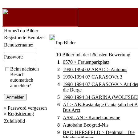
Home
/Top Bilder
Registrierte Benutzer
Top Bilder
Benutzername:
10 Bilder mit der höchsten Bewertung
Passwort:
1
0570 > Frauenparkplatz
Beim nächsten
2
1990-1994 02 ARAD > Autobus
Besuch
3
1990-1994 07 CARASOVA 3
automatisch
4
1990-1994 07 CARASOVA > Auf de
anmelden?
die Berge
5
1990-1994 34 GARINA (WOLFSBE
6
A1 > AB-Rastanlage Cantagallo bei B
»
Password vergessen
Bus Arzt
»
Registrierung
7
ASSUAN > Kamelkarawane
Zufallsbild
8
Autobahn Beograd-Nis
9
BAD HERSFELD > Denkmal - Die
Mückenstürmer