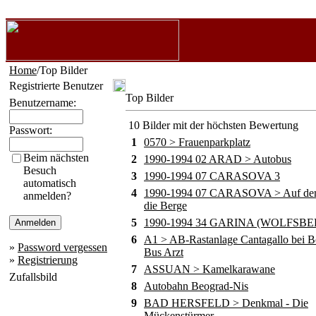
Home
/Top Bilder
Registrierte Benutzer
Top Bilder
Benutzername:
10 Bilder mit der höchsten Bewertung
Passwort:
1
0570 > Frauenparkplatz
Beim nächsten
2
1990-1994 02 ARAD > Autobus
Besuch
3
1990-1994 07 CARASOVA 3
automatisch
4
1990-1994 07 CARASOVA > Auf de
anmelden?
die Berge
5
1990-1994 34 GARINA (WOLFSBE
6
A1 > AB-Rastanlage Cantagallo bei B
»
Password vergessen
Bus Arzt
»
Registrierung
7
ASSUAN > Kamelkarawane
Zufallsbild
8
Autobahn Beograd-Nis
9
BAD HERSFELD > Denkmal - Die
Mückenstürmer