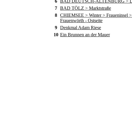
6
BAD DEUTSCH-ALTENBURG > D
7
BAD TÖLZ > Marktstraße
8
CHIEMSEE > Winter > Fraueninsel > 
Frauenwörth - Ostseite
9
Denkmal Adam Riese
10
Ein Brunnen an der Mauer