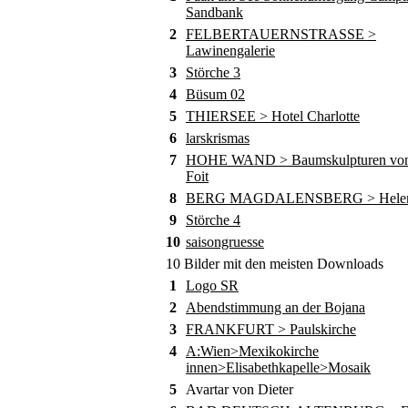
Sandbank
2
FELBERTAUERNSTRASSE >
Lawinengalerie
3
Störche 3
4
Büsum 02
5
THIERSEE > Hotel Charlotte
6
larskrismas
7
HOHE WAND > Baumskulpturen von
Foit
8
BERG MAGDALENSBERG > Helene
9
Störche 4
10
saisongruesse
10 Bilder mit den meisten Downloads
1
Logo SR
2
Abendstimmung an der Bojana
3
FRANKFURT > Paulskirche
4
A:Wien>Mexikokirche
innen>Elisabethkapelle>Mosaik
5
Avartar von Dieter