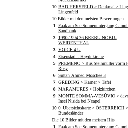
10
BAD HERSFELD > Denkmal > Ling
Lingenfeld
10 Bilder mit den meisten Bewertungen
1
Faak am See Sonnenuntergang Campi
Sandbank
2
1990-1994 36 BREBU NOBU-
WEIDENTHAL
3
VOICE 4 U
4
Eisenstadt - Haydnkirche
5
PREMENO > Bus Steinmüller vorm Ho
Rosy
6
Sultan-Ahmed-Moschee 3
7
GREDING > Karner > Tafel
8
MARAMURES > Holzkirchen
9
MONTE SOMMA-VESÚVIO > davor
Insel Nisida bei Neapel
10
0_Übersichtskarte > ÖSTERREICH 
Bundesländer
Die 10 Bilder mit den meisten Hits
1
Faak am See Sonnenuntergang Campi