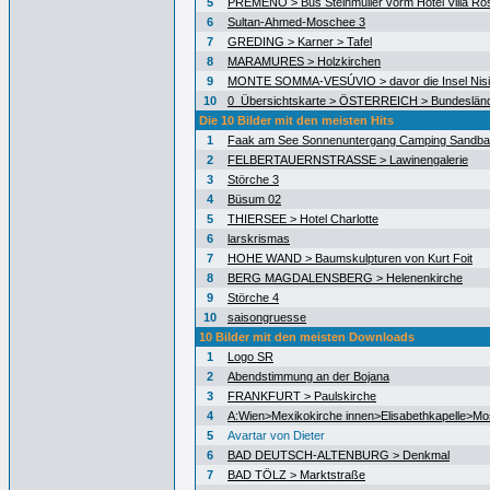
5
PREMENO > Bus Steinmüller vorm Hotel Villa Ro
6
Sultan-Ahmed-Moschee 3
7
GREDING > Karner > Tafel
8
MARAMURES > Holzkirchen
9
MONTE SOMMA-VESÚVIO > davor die Insel Nisid
10
0_Übersichtskarte > ÖSTERREICH > Bundeslän
Die 10 Bilder mit den meisten Hits
1
Faak am See Sonnenuntergang Camping Sandb
2
FELBERTAUERNSTRASSE > Lawinengalerie
3
Störche 3
4
Büsum 02
5
THIERSEE > Hotel Charlotte
6
larskrismas
7
HOHE WAND > Baumskulpturen von Kurt Foit
8
BERG MAGDALENSBERG > Helenenkirche
9
Störche 4
10
saisongruesse
10 Bilder mit den meisten Downloads
1
Logo SR
2
Abendstimmung an der Bojana
3
FRANKFURT > Paulskirche
4
A:Wien>Mexikokirche innen>Elisabethkapelle>Mo
5
Avartar von Dieter
6
BAD DEUTSCH-ALTENBURG > Denkmal
7
BAD TÖLZ > Marktstraße