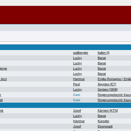
wallbergler
Italien [I]
Lucky
Banat
Lucky
Banat
Berge
Lucky
Banat
Lucky
Banat
 Arzt
Hartmut
Emilia-Romagna ( Emil
Pixel
Ägypten [ET]
Lucky
Serbien [SRB]
r
Gast
Regierungsbezirk Kass
ld
Gast
Regierungsbezirk Kass
ank
Josef
Kärnten [KTN]
Lucky
Banat
Hartmut
Künstler
Josef
Eisenstadt