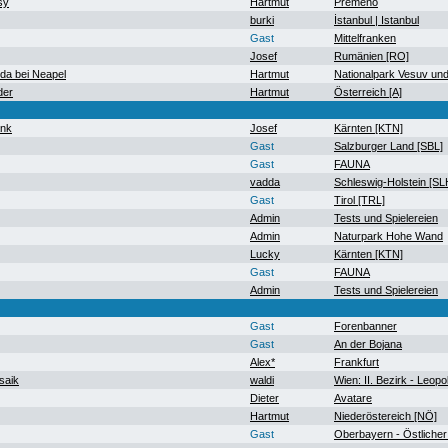
sy
Hartmut
Premeno
burki
İstanbul | Istanbul
Gast
Mittelfranken
Josef
Rumänien [RO]
a bei Neapel
Hartmut
Nationalpark Vesuv un
der
Hartmut
Österreich [A]
ank
Josef
Kärnten [KTN]
Gast
Salzburger Land [SBL]
Gast
FAUNA
vadda
Schleswig-Holstein [SL
Gast
Tirol [TRL]
Admin
Tests und Spielereien
Admin
Naturpark Hohe Wand
Lucky
Kärnten [KTN]
Gast
FAUNA
Admin
Tests und Spielereien
Gast
Forenbanner
Gast
An der Bojana
Alex*
Frankfurt
saik
waldi
Wien: II. Bezirk - Leopo
Dieter
Avatare
Hartmut
Niederöstereich [NÖ]
Gast
Oberbayern - Östlicher 