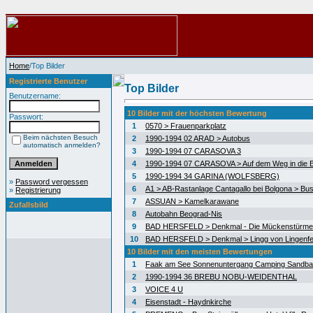
Home
/Top Bilder
Registrierte Benutzer
Top Bilder
Benutzername:
10 Bilder mit der höchsten Bewertung
Passwort:
1
0570 > Frauenparkplatz
Beim nächsten Besuch
2
1990-1994 02 ARAD > Autobus
automatisch anmelden?
3
1990-1994 07 CARASOVA 3
4
1990-1994 07 CARASOVA > Auf dem Weg in die 
5
1990-1994 34 GARINA (WOLFSBERG)
»
Password vergessen
6
A1 > AB-Rastanlage Cantagallo bei Bolgona > Bus
»
Registrierung
7
ASSUAN > Kamelkarawane
Zufallsbild
8
Autobahn Beograd-Nis
9
BAD HERSFELD > Denkmal - Die Mückenstürme
10
BAD HERSFELD > Denkmal > Lingg von Lingenfe
10 Bilder mit den meisten Bewertungen
1
Faak am See Sonnenuntergang Camping Sandb
2
1990-1994 36 BREBU NOBU-WEIDENTHAL
3
VOICE 4 U
4
Eisenstadt - Haydnkirche