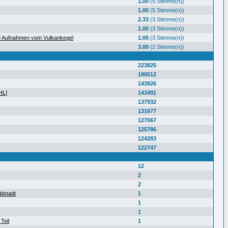
1.00
(5 Stimme(n))
1.00
(5 Stimme(n))
2.33
(3 Stimme(n))
1.00
(3 Stimme(n))
d Aufnahmen vom Vulkankegel
1.00
(3 Stimme(n))
3.00
(2 Stimme(n))
223825
190512
143926
HL]
143491
137932
131677
127067
125786
124283
122747
12
2
2
ldstadt
1
1
1
Teil
1