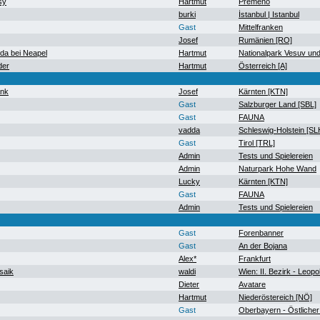
sy
Hartmut
Premeno
burki
İstanbul | Istanbul
Gast
Mittelfranken
Josef
Rumänien [RO]
a bei Neapel
Hartmut
Nationalpark Vesuv un
der
Hartmut
Österreich [A]
ank
Josef
Kärnten [KTN]
Gast
Salzburger Land [SBL]
Gast
FAUNA
vadda
Schleswig-Holstein [SL
Gast
Tirol [TRL]
Admin
Tests und Spielereien
Admin
Naturpark Hohe Wand
Lucky
Kärnten [KTN]
Gast
FAUNA
Admin
Tests und Spielereien
Gast
Forenbanner
Gast
An der Bojana
Alex*
Frankfurt
saik
waldi
Wien: II. Bezirk - Leopo
Dieter
Avatare
Hartmut
Niederöstereich [NÖ]
Gast
Oberbayern - Östlicher 