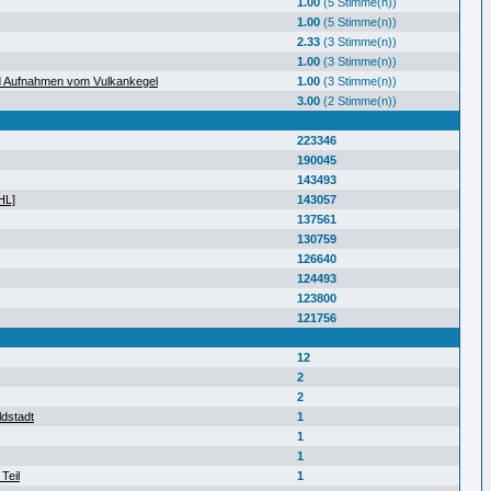
1.00
(5 Stimme(n))
1.00
(5 Stimme(n))
2.33
(3 Stimme(n))
1.00
(3 Stimme(n))
d Aufnahmen vom Vulkankegel
1.00
(3 Stimme(n))
3.00
(2 Stimme(n))
223346
190045
143493
HL]
143057
137561
130759
126640
124493
123800
121756
12
2
2
ldstadt
1
1
1
Teil
1