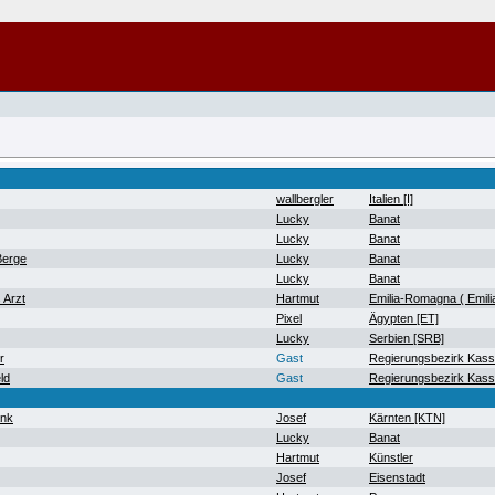
wallbergler
Italien [I]
Lucky
Banat
Lucky
Banat
Berge
Lucky
Banat
Lucky
Banat
 Arzt
Hartmut
Emilia-Romagna ( Emil
Pixel
Ägypten [ET]
Lucky
Serbien [SRB]
r
Gast
Regierungsbezirk Kass
ld
Gast
Regierungsbezirk Kass
ank
Josef
Kärnten [KTN]
Lucky
Banat
Hartmut
Künstler
Josef
Eisenstadt