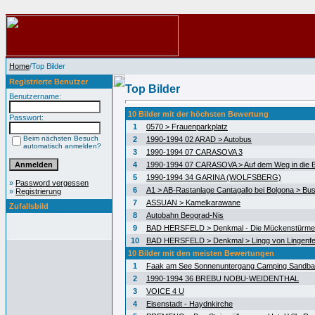
Home
/Top Bilder
Registrierte Benutzer
Top Bilder
Benutzername:
10 Bilder mit der höchsten Bewertung
Passwort:
1
0570 > Frauenparkplatz
Beim nächsten Besuch
2
1990-1994 02 ARAD > Autobus
automatisch anmelden?
3
1990-1994 07 CARASOVA 3
4
1990-1994 07 CARASOVA > Auf dem Weg in die 
5
1990-1994 34 GARINA (WOLFSBERG)
»
Password vergessen
6
A1 > AB-Rastanlage Cantagallo bei Bolgona > Bus
»
Registrierung
7
ASSUAN > Kamelkarawane
Zufallsbild
8
Autobahn Beograd-Nis
9
BAD HERSFELD > Denkmal - Die Mückenstürme
10
BAD HERSFELD > Denkmal > Lingg von Lingenfe
10 Bilder mit den meisten Bewertungen
1
Faak am See Sonnenuntergang Camping Sandb
2
1990-1994 36 BREBU NOBU-WEIDENTHAL
3
VOICE 4 U
4
Eisenstadt - Haydnkirche