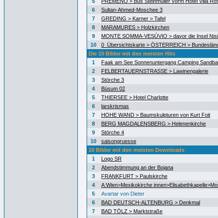
5
PREMENO > Bus Steinmüller vorm Hotel Villa Ro
6
Sultan-Ahmed-Moschee 3
7
GREDING > Karner > Tafel
8
MARAMURES > Holzkirchen
9
MONTE SOMMA-VESÚVIO > davor die Insel Nisid
10
0_Übersichtskarte > ÖSTERREICH > Bundeslän
Die 10 Bilder mit den meisten Hits
1
Faak am See Sonnenuntergang Camping Sandb
2
FELBERTAUERNSTRASSE > Lawinengalerie
3
Störche 3
4
Büsum 02
5
THIERSEE > Hotel Charlotte
6
larskrismas
7
HOHE WAND > Baumskulpturen von Kurt Foit
8
BERG MAGDALENSBERG > Helenenkirche
9
Störche 4
10
saisongruesse
10 Bilder mit den meisten Downloads
1
Logo SR
2
Abendstimmung an der Bojana
3
FRANKFURT > Paulskirche
4
A:Wien>Mexikokirche innen>Elisabethkapelle>Mo
5
Avartar von Dieter
6
BAD DEUTSCH-ALTENBURG > Denkmal
7
BAD TÖLZ > Marktstraße