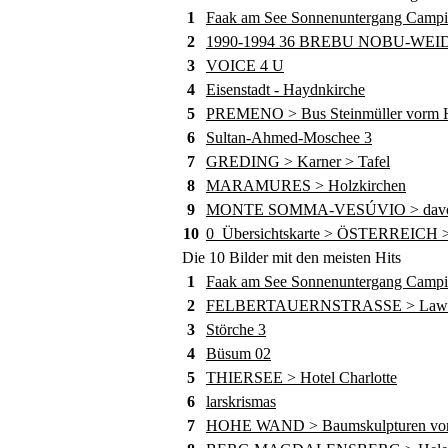
1
Faak am See Sonnenuntergang Camp
2
1990-1994 36 BREBU NOBU-WE
3
VOICE 4 U
4
Eisenstadt - Haydnkirche
5
PREMENO > Bus Steinmüller vorm Ho
6
Sultan-Ahmed-Moschee 3
7
GREDING > Karner > Tafel
8
MARAMURES > Holzkirchen
9
MONTE SOMMA-VESÚVIO > davor die
10
0_Übersichtskarte > ÖSTERREICH >
Die 10 Bilder mit den meisten Hits
1
Faak am See Sonnenuntergang Camp
2
FELBERTAUERNSTRASSE > Lawine
3
Störche 3
4
Büsum 02
5
THIERSEE > Hotel Charlotte
6
larskrismas
7
HOHE WAND > Baumskulpturen von 