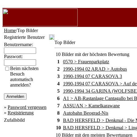
Home
/Top Bilder
Registrierte Benutzer
Top Bilder
Benutzername:
10 Bilder mit der höchsten Bewertung
Passwort:
1
0570 > Frauenparkplatz
Beim nächsten
2
1990-1994 02 ARAD > Autobus
Besuch
3
1990-1994 07 CARASOVA 3
automatisch
4
1990-1994 07 CARASOVA > Auf dem
anmelden?
5
1990-1994 34 GARINA (WOLFSB
6
A1 > AB-Rastanlage Cantagallo bei B
7
ASSUAN > Kamelkarawane
»
Password vergessen
»
Registrierung
8
Autobahn Beograd-Nis
Zufallsbild
9
BAD HERSFELD > Denkmal - Die M
10
BAD HERSFELD > Denkmal > Lingg
10 Bilder mit den meisten Bewertungen