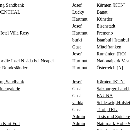
ing Sandbank
Josef
Kärnten [KTN]
IDENTHAL
Lucky
Banat
Hartmut
Künstler
Josef
Eisenstadt
tel Villa Rosy
Hartmut
Premeno
burki
İstanbul | Istanbul
Gast
Mittelfranken
Josef
Rumänien [RO]
 Insel Nisida bei Neapel
Hartmut
Nationalpark Ve
 Bundesländer
Hartmut
Österreich [A]
ing Sandbank
Josef
Kärnten [KTN]
ngalerie
Gast
Salzburger Land 
Gast
FAUNA
vadda
Schleswig-Holste
Gast
Tirol [TRL]
Admin
Tests und Spielere
Kurt Foit
Admin
Naturpark Hohe 