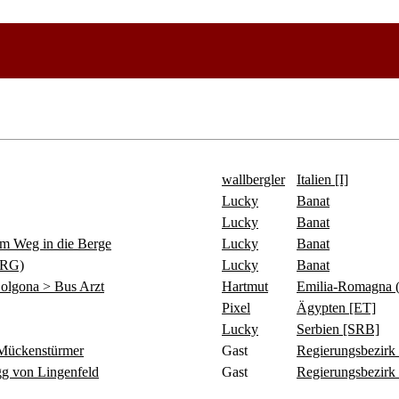
wallbergler
Italien [I]
Lucky
Banat
Lucky
Banat
 Weg in die Berge
Lucky
Banat
ERG)
Lucky
Banat
olgona > Bus Arzt
Hartmut
Emilia-Romagna 
Pixel
Ägypten [ET]
Lucky
Serbien [SRB]
ückenstürmer
Gast
Regierungsbezirk
 von Lingenfeld
Gast
Regierungsbezirk