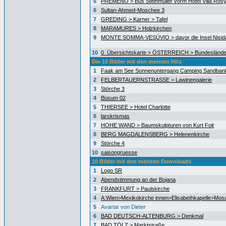
5
PREMENO > Bus Steinmüller vorm Hotel Villa Ros
6
Sultan-Ahmed-Moschee 3
7
GREDING > Karner > Tafel
8
MARAMURES > Holzkirchen
9
MONTE SOMMA-VESÚVIO > davor die Insel Nisida
10
0_Übersichtskarte > ÖSTERREICH > Bundeslände
Die 10 Bilder mit den meisten Hits
1
Faak am See Sonnenuntergang Camping Sandban
2
FELBERTAUERNSTRASSE > Lawinengalerie
3
Störche 3
4
Büsum 02
5
THIERSEE > Hotel Charlotte
6
larskrismas
7
HOHE WAND > Baumskulpturen von Kurt Foit
8
BERG MAGDALENSBERG > Helenenkirche
9
Störche 4
10
saisongruesse
10 Bilder mit den meisten Downloads
1
Logo SR
2
Abendstimmung an der Bojana
3
FRANKFURT > Paulskirche
4
A:Wien>Mexikokirche innen>Elisabethkapelle>Mos
5
Avartar von Dieter
6
BAD DEUTSCH-ALTENBURG > Denkmal
7
BAD TÖLZ > Marktstraße