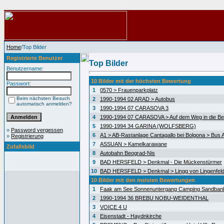
Home
/Top Bilder
Registrierte Benutzer
Top Bilder
Benutzername:
10 Bilder mit der höchsten Bewertung
Passwort:
1
0570 > Frauenparkplatz
Beim nächsten Besuch
2
1990-1994 02 ARAD > Autobus
automatisch anmelden?
3
1990-1994 07 CARASOVA 3
4
1990-1994 07 CARASOVA > Auf dem Weg in die Be
5
1990-1994 34 GARINA (WOLFSBERG)
»
Password vergessen
6
A1 > AB-Rastanlage Cantagallo bei Bolgona > Bus A
»
Registrierung
7
ASSUAN > Kamelkarawane
Zufallsbild
8
Autobahn Beograd-Nis
9
BAD HERSFELD > Denkmal - Die Mückenstürmer
10
BAD HERSFELD > Denkmal > Lingg von Lingenfel
10 Bilder mit den meisten Bewertungen
1
Faak am See Sonnenuntergang Camping Sandban
2
1990-1994 36 BREBU NOBU-WEIDENTHAL
3
VOICE 4 U
4
Eisenstadt - Haydnkirche