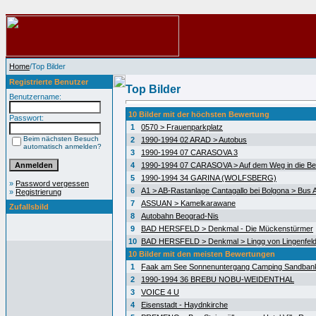
Home
/Top Bilder
Registrierte Benutzer
Top Bilder
Benutzername:
10 Bilder mit der höchsten Bewertung
Passwort:
1
0570 > Frauenparkplatz
Beim nächsten Besuch
2
1990-1994 02 ARAD > Autobus
automatisch anmelden?
3
1990-1994 07 CARASOVA 3
4
1990-1994 07 CARASOVA > Auf dem Weg in die Be
5
1990-1994 34 GARINA (WOLFSBERG)
»
Password vergessen
6
A1 > AB-Rastanlage Cantagallo bei Bolgona > Bus A
»
Registrierung
7
ASSUAN > Kamelkarawane
Zufallsbild
8
Autobahn Beograd-Nis
9
BAD HERSFELD > Denkmal - Die Mückenstürmer
10
BAD HERSFELD > Denkmal > Lingg von Lingenfel
10 Bilder mit den meisten Bewertungen
1
Faak am See Sonnenuntergang Camping Sandban
2
1990-1994 36 BREBU NOBU-WEIDENTHAL
3
VOICE 4 U
4
Eisenstadt - Haydnkirche