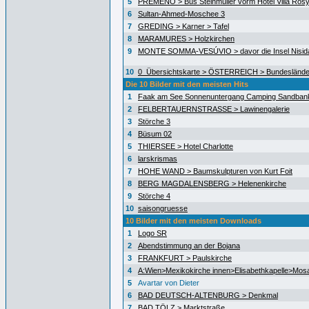
5
PREMENO > Bus Steinmüller vorm Hotel Villa Ros
6
Sultan-Ahmed-Moschee 3
7
GREDING > Karner > Tafel
8
MARAMURES > Holzkirchen
9
MONTE SOMMA-VESÚVIO > davor die Insel Nisida
10
0_Übersichtskarte > ÖSTERREICH > Bundeslände
Die 10 Bilder mit den meisten Hits
1
Faak am See Sonnenuntergang Camping Sandban
2
FELBERTAUERNSTRASSE > Lawinengalerie
3
Störche 3
4
Büsum 02
5
THIERSEE > Hotel Charlotte
6
larskrismas
7
HOHE WAND > Baumskulpturen von Kurt Foit
8
BERG MAGDALENSBERG > Helenenkirche
9
Störche 4
10
saisongruesse
10 Bilder mit den meisten Downloads
1
Logo SR
2
Abendstimmung an der Bojana
3
FRANKFURT > Paulskirche
4
A:Wien>Mexikokirche innen>Elisabethkapelle>Mos
5
Avartar von Dieter
6
BAD DEUTSCH-ALTENBURG > Denkmal
7
BAD TÖLZ > Marktstraße