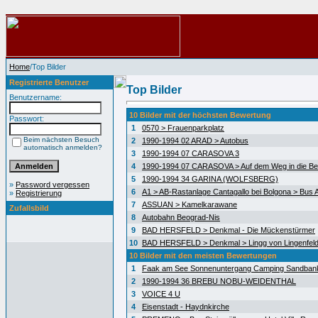
Home
/Top Bilder
Registrierte Benutzer
Top Bilder
Benutzername:
10 Bilder mit der höchsten Bewertung
Passwort:
1
0570 > Frauenparkplatz
Beim nächsten Besuch
2
1990-1994 02 ARAD > Autobus
automatisch anmelden?
3
1990-1994 07 CARASOVA 3
4
1990-1994 07 CARASOVA > Auf dem Weg in die Be
5
1990-1994 34 GARINA (WOLFSBERG)
»
Password vergessen
6
A1 > AB-Rastanlage Cantagallo bei Bolgona > Bus A
»
Registrierung
7
ASSUAN > Kamelkarawane
Zufallsbild
8
Autobahn Beograd-Nis
9
BAD HERSFELD > Denkmal - Die Mückenstürmer
10
BAD HERSFELD > Denkmal > Lingg von Lingenfel
10 Bilder mit den meisten Bewertungen
1
Faak am See Sonnenuntergang Camping Sandban
2
1990-1994 36 BREBU NOBU-WEIDENTHAL
3
VOICE 4 U
4
Eisenstadt - Haydnkirche