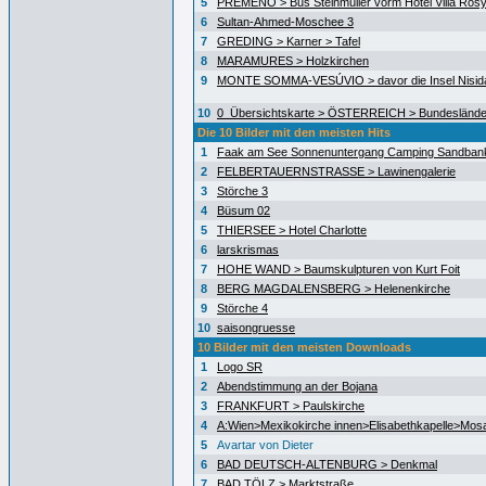
5
PREMENO > Bus Steinmüller vorm Hotel Villa Ros
6
Sultan-Ahmed-Moschee 3
7
GREDING > Karner > Tafel
8
MARAMURES > Holzkirchen
9
MONTE SOMMA-VESÚVIO > davor die Insel Nisida
10
0_Übersichtskarte > ÖSTERREICH > Bundeslände
Die 10 Bilder mit den meisten Hits
1
Faak am See Sonnenuntergang Camping Sandban
2
FELBERTAUERNSTRASSE > Lawinengalerie
3
Störche 3
4
Büsum 02
5
THIERSEE > Hotel Charlotte
6
larskrismas
7
HOHE WAND > Baumskulpturen von Kurt Foit
8
BERG MAGDALENSBERG > Helenenkirche
9
Störche 4
10
saisongruesse
10 Bilder mit den meisten Downloads
1
Logo SR
2
Abendstimmung an der Bojana
3
FRANKFURT > Paulskirche
4
A:Wien>Mexikokirche innen>Elisabethkapelle>Mos
5
Avartar von Dieter
6
BAD DEUTSCH-ALTENBURG > Denkmal
7
BAD TÖLZ > Marktstraße