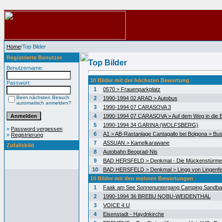
Home
/Top Bilder
Registrierte Benutzer
Top Bilder
Benutzername:
10 Bilder mit der höchsten Bewertung
Passwort:
1
0570 > Frauenparkplatz
Beim nächsten Besuch
2
1990-1994 02 ARAD > Autobus
automatisch anmelden?
3
1990-1994 07 CARASOVA 3
4
1990-1994 07 CARASOVA > Auf dem Weg in die 
5
1990-1994 34 GARINA (WOLFSBERG)
»
Password vergessen
6
A1 > AB-Rastanlage Cantagallo bei Bolgona > Bus
»
Registrierung
7
ASSUAN > Kamelkarawane
Zufallsbild
8
Autobahn Beograd-Nis
9
BAD HERSFELD > Denkmal - Die Mückenstürme
10
BAD HERSFELD > Denkmal > Lingg von Lingenfe
10 Bilder mit den meisten Bewertungen
1
Faak am See Sonnenuntergang Camping Sandb
2
1990-1994 36 BREBU NOBU-WEIDENTHAL
3
VOICE 4 U
4
Eisenstadt - Haydnkirche