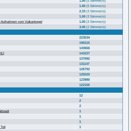
1.00
(5 Stimme(n))
1.00
(5 Stimme(n))
2.33
(3 Stimme(n))
1.00
(3 Stimme(n))
d Aufnahmen vom Vulkankegel
1.00
(3 Stimme(n))
3.00
(2 Stimme(n))
223534
190215
143656
HL]
143227
137692
131147
126792
125020
123980
122155
12
2
2
ldstadt
1
1
1
Teil
1