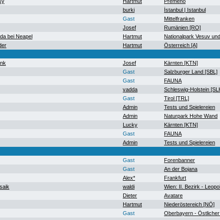
sy
Hartmut
Premeno
burki
İstanbul | Istanbul
Gast
Mittelfranken
Josef
Rumänien [RO]
a bei Neapel
Hartmut
Nationalpark Vesuv un
der
Hartmut
Österreich [A]
ank
Josef
Kärnten [KTN]
Gast
Salzburger Land [SBL]
Gast
FAUNA
vadda
Schleswig-Holstein [SL
Gast
Tirol [TRL]
Admin
Tests und Spielereien
Admin
Naturpark Hohe Wand
Lucky
Kärnten [KTN]
Gast
FAUNA
Admin
Tests und Spielereien
Gast
Forenbanner
Gast
An der Bojana
Alex*
Frankfurt
saik
waldi
Wien: II. Bezirk - Leopo
Dieter
Avatare
Hartmut
Niederöstereich [NÖ]
Gast
Oberbayern - Östlicher 