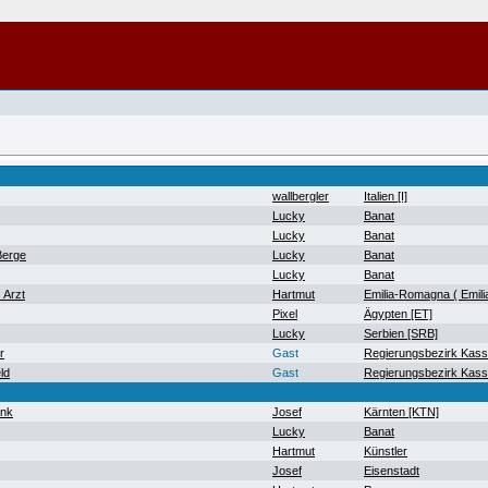
wallbergler
Italien [I]
Lucky
Banat
Lucky
Banat
Berge
Lucky
Banat
Lucky
Banat
 Arzt
Hartmut
Emilia-Romagna ( Emil
Pixel
Ägypten [ET]
Lucky
Serbien [SRB]
r
Gast
Regierungsbezirk Kass
ld
Gast
Regierungsbezirk Kass
ank
Josef
Kärnten [KTN]
Lucky
Banat
Hartmut
Künstler
Josef
Eisenstadt