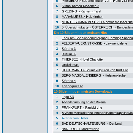
5
PREMENO > Bus Steinmüller vorm Hotel Villa Ro
6
Sultan-Ahmed-Moschee 3
7
GREDING > Karner > Tafel
8
MARAMURES > Holzkirchen
9
MONTE SOMMA-VESÚVIO > davor die Insel Nisid
10
0_Übersichtskarte > ÖSTERREICH > Bundeslän
Die 10 Bilder mit den meisten Hits
1
Faak am See Sonnenuntergang Camping Sandb
2
FELBERTAUERNSTRASSE > Lawinengalerie
3
Störche 3
4
Büsum 02
5
THIERSEE > Hotel Charlotte
6
larskrismas
7
HOHE WAND > Baumskulpturen von Kurt Foit
8
BERG MAGDALENSBERG > Helenenkirche
9
Störche 4
10
saisongruesse
10 Bilder mit den meisten Downloads
1
Logo SR
2
Abendstimmung an der Bojana
3
FRANKFURT > Paulskirche
4
A:Wien>Mexikokirche innen>Elisabethkapelle>Mo
5
Avartar von Dieter
6
BAD DEUTSCH-ALTENBURG > Denkmal
7
BAD TÖLZ > Marktstraße