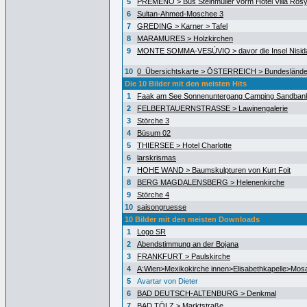
5
PREMENO > Bus Steinmüller vorm Hotel Villa Ros
6
Sultan-Ahmed-Moschee 3
7
GREDING > Karner > Tafel
8
MARAMURES > Holzkirchen
9
MONTE SOMMA-VESÚVIO > davor die Insel Nisida
10
0_Übersichtskarte > ÖSTERREICH > Bundeslände
Die 10 Bilder mit den meisten Hits
1
Faak am See Sonnenuntergang Camping Sandban
2
FELBERTAUERNSTRASSE > Lawinengalerie
3
Störche 3
4
Büsum 02
5
THIERSEE > Hotel Charlotte
6
larskrismas
7
HOHE WAND > Baumskulpturen von Kurt Foit
8
BERG MAGDALENSBERG > Helenenkirche
9
Störche 4
10
saisongruesse
10 Bilder mit den meisten Downloads
1
Logo SR
2
Abendstimmung an der Bojana
3
FRANKFURT > Paulskirche
4
A:Wien>Mexikokirche innen>Elisabethkapelle>Mos
5
Avartar von Dieter
6
BAD DEUTSCH-ALTENBURG > Denkmal
7
BAD TÖLZ > Marktstraße