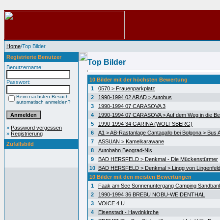
Home
/Top Bilder
Registrierte Benutzer
Top Bilder
Benutzername:
10 Bilder mit der höchsten Bewertung
Passwort:
1
0570 > Frauenparkplatz
Beim nächsten Besuch
2
1990-1994 02 ARAD > Autobus
automatisch anmelden?
3
1990-1994 07 CARASOVA 3
4
1990-1994 07 CARASOVA > Auf dem Weg in die Be
5
1990-1994 34 GARINA (WOLFSBERG)
»
Password vergessen
6
A1 > AB-Rastanlage Cantagallo bei Bolgona > Bus A
»
Registrierung
7
ASSUAN > Kamelkarawane
Zufallsbild
8
Autobahn Beograd-Nis
9
BAD HERSFELD > Denkmal - Die Mückenstürmer
10
BAD HERSFELD > Denkmal > Lingg von Lingenfel
10 Bilder mit den meisten Bewertungen
1
Faak am See Sonnenuntergang Camping Sandban
2
1990-1994 36 BREBU NOBU-WEIDENTHAL
3
VOICE 4 U
4
Eisenstadt - Haydnkirche