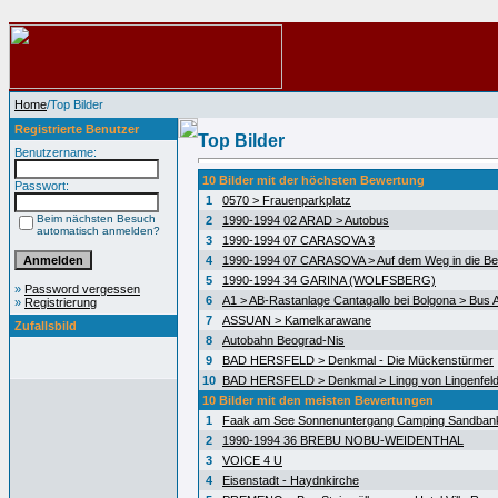
Home
/Top Bilder
Registrierte Benutzer
Top Bilder
Benutzername:
10 Bilder mit der höchsten Bewertung
Passwort:
1
0570 > Frauenparkplatz
Beim nächsten Besuch
2
1990-1994 02 ARAD > Autobus
automatisch anmelden?
3
1990-1994 07 CARASOVA 3
4
1990-1994 07 CARASOVA > Auf dem Weg in die Be
5
1990-1994 34 GARINA (WOLFSBERG)
»
Password vergessen
6
A1 > AB-Rastanlage Cantagallo bei Bolgona > Bus A
»
Registrierung
7
ASSUAN > Kamelkarawane
Zufallsbild
8
Autobahn Beograd-Nis
9
BAD HERSFELD > Denkmal - Die Mückenstürmer
10
BAD HERSFELD > Denkmal > Lingg von Lingenfel
10 Bilder mit den meisten Bewertungen
1
Faak am See Sonnenuntergang Camping Sandban
2
1990-1994 36 BREBU NOBU-WEIDENTHAL
3
VOICE 4 U
4
Eisenstadt - Haydnkirche