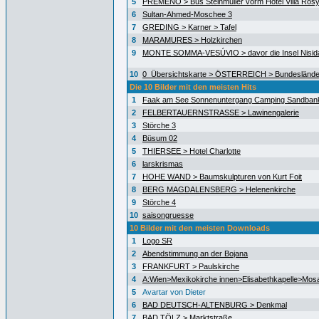
5
PREMENO > Bus Steinmüller vorm Hotel Villa Ros
6
Sultan-Ahmed-Moschee 3
7
GREDING > Karner > Tafel
8
MARAMURES > Holzkirchen
9
MONTE SOMMA-VESÚVIO > davor die Insel Nisida
10
0_Übersichtskarte > ÖSTERREICH > Bundeslände
Die 10 Bilder mit den meisten Hits
1
Faak am See Sonnenuntergang Camping Sandban
2
FELBERTAUERNSTRASSE > Lawinengalerie
3
Störche 3
4
Büsum 02
5
THIERSEE > Hotel Charlotte
6
larskrismas
7
HOHE WAND > Baumskulpturen von Kurt Foit
8
BERG MAGDALENSBERG > Helenenkirche
9
Störche 4
10
saisongruesse
10 Bilder mit den meisten Downloads
1
Logo SR
2
Abendstimmung an der Bojana
3
FRANKFURT > Paulskirche
4
A:Wien>Mexikokirche innen>Elisabethkapelle>Mos
5
Avartar von Dieter
6
BAD DEUTSCH-ALTENBURG > Denkmal
7
BAD TÖLZ > Marktstraße