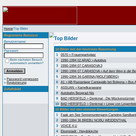
Home
/Top Bilder
Registrierte Benutzer
Top Bilder
Benutzername:
10 Bilder mit der höchsten Bewertung
Passwort:
1
0570 > Frauenparkplatz
Beim nächsten Besuch
2
1990-1994 02 ARAD > Autobus
automatisch anmelden?
3
1990-1994 07 CARASOVA 3
4
1990-1994 07 CARASOVA > Auf dem Weg in die Be
5
1990-1994 34 GARINA (WOLFSBERG)
»
Password vergessen
6
A1 > AB-Rastanlage Cantagallo bei Bolgona > Bus A
»
Registrierung
7
ASSUAN > Kamelkarawane
Zufallsbild
8
Autobahn Beograd-Nis
9
BAD HERSFELD > Denkmal - Die Mückenstürmer
10
BAD HERSFELD > Denkmal > Lingg von Lingenfel
10 Bilder mit den meisten Bewertungen
1
Faak am See Sonnenuntergang Camping Sandban
2
1990-1994 36 BREBU NOBU-WEIDENTHAL
3
VOICE 4 U
4
Eisenstadt - Haydnkirche