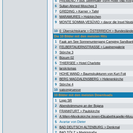
5
PREMENO > Bus Steinmüller vorm Hotel Villa Ros
6
Sultan-Ahmed-Moschee 3
7
GREDING > Karner > Tafel
8
MARAMURES > Holzkirchen
9
MONTE SOMMA-VESÚVIO > davor die Insel Nisida
10
0_Übersichtskarte > ÖSTERREICH > Bundeslände
Die 10 Bilder mit den meisten Hits
1
Faak am See Sonnenuntergang Camping Sandban
2
FELBERTAUERNSTRASSE > Lawinengalerie
3
Störche 3
4
Büsum 02
5
THIERSEE > Hotel Charlotte
6
larskrismas
7
HOHE WAND > Baumskulpturen von Kurt Foit
8
BERG MAGDALENSBERG > Helenenkirche
9
Störche 4
10
saisongruesse
10 Bilder mit den meisten Downloads
1
Logo SR
2
Abendstimmung an der Bojana
3
FRANKFURT > Paulskirche
4
A:Wien>Mexikokirche innen>Elisabethkapelle>Mos
5
Avartar von Dieter
6
BAD DEUTSCH-ALTENBURG > Denkmal
7
BAD TÖLZ > Marktstraße