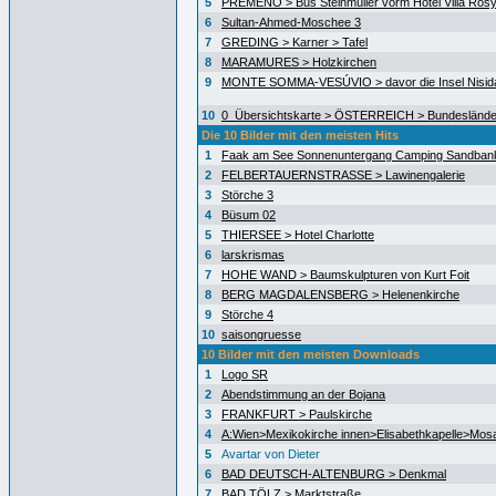
5
PREMENO > Bus Steinmüller vorm Hotel Villa Ros
6
Sultan-Ahmed-Moschee 3
7
GREDING > Karner > Tafel
8
MARAMURES > Holzkirchen
9
MONTE SOMMA-VESÚVIO > davor die Insel Nisida
10
0_Übersichtskarte > ÖSTERREICH > Bundeslände
Die 10 Bilder mit den meisten Hits
1
Faak am See Sonnenuntergang Camping Sandban
2
FELBERTAUERNSTRASSE > Lawinengalerie
3
Störche 3
4
Büsum 02
5
THIERSEE > Hotel Charlotte
6
larskrismas
7
HOHE WAND > Baumskulpturen von Kurt Foit
8
BERG MAGDALENSBERG > Helenenkirche
9
Störche 4
10
saisongruesse
10 Bilder mit den meisten Downloads
1
Logo SR
2
Abendstimmung an der Bojana
3
FRANKFURT > Paulskirche
4
A:Wien>Mexikokirche innen>Elisabethkapelle>Mos
5
Avartar von Dieter
6
BAD DEUTSCH-ALTENBURG > Denkmal
7
BAD TÖLZ > Marktstraße