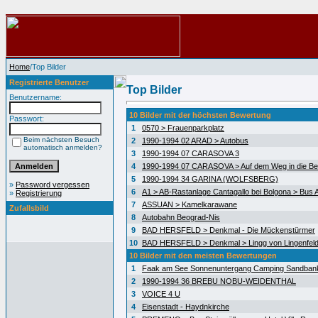
Home
/Top Bilder
Registrierte Benutzer
Top Bilder
Benutzername:
10 Bilder mit der höchsten Bewertung
Passwort:
1
0570 > Frauenparkplatz
Beim nächsten Besuch
2
1990-1994 02 ARAD > Autobus
automatisch anmelden?
3
1990-1994 07 CARASOVA 3
4
1990-1994 07 CARASOVA > Auf dem Weg in die Be
5
1990-1994 34 GARINA (WOLFSBERG)
»
Password vergessen
6
A1 > AB-Rastanlage Cantagallo bei Bolgona > Bus A
»
Registrierung
7
ASSUAN > Kamelkarawane
Zufallsbild
8
Autobahn Beograd-Nis
9
BAD HERSFELD > Denkmal - Die Mückenstürmer
10
BAD HERSFELD > Denkmal > Lingg von Lingenfel
10 Bilder mit den meisten Bewertungen
1
Faak am See Sonnenuntergang Camping Sandban
2
1990-1994 36 BREBU NOBU-WEIDENTHAL
3
VOICE 4 U
4
Eisenstadt - Haydnkirche