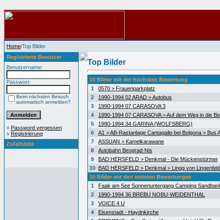
Home
/Top Bilder
Registrierte Benutzer
Top Bilder
Benutzername:
10 Bilder mit der höchsten Bewertung
Passwort:
1
0570 > Frauenparkplatz
Beim nächsten Besuch
2
1990-1994 02 ARAD > Autobus
automatisch anmelden?
3
1990-1994 07 CARASOVA 3
4
1990-1994 07 CARASOVA > Auf dem Weg in die Be
5
1990-1994 34 GARINA (WOLFSBERG)
»
Password vergessen
6
A1 > AB-Rastanlage Cantagallo bei Bolgona > Bus A
»
Registrierung
7
ASSUAN > Kamelkarawane
Zufallsbild
8
Autobahn Beograd-Nis
9
BAD HERSFELD > Denkmal - Die Mückenstürmer
10
BAD HERSFELD > Denkmal > Lingg von Lingenfel
10 Bilder mit den meisten Bewertungen
1
Faak am See Sonnenuntergang Camping Sandban
2
1990-1994 36 BREBU NOBU-WEIDENTHAL
3
VOICE 4 U
4
Eisenstadt - Haydnkirche