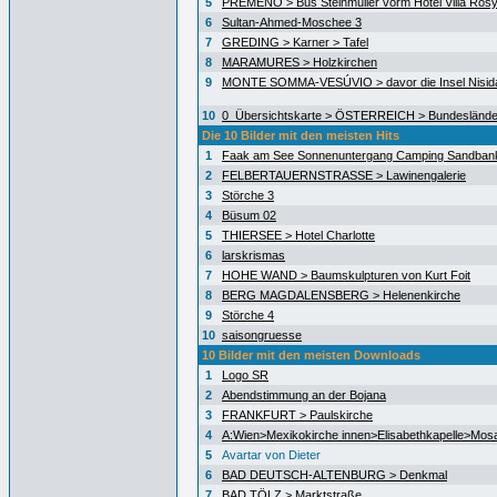
5
PREMENO > Bus Steinmüller vorm Hotel Villa Ros
6
Sultan-Ahmed-Moschee 3
7
GREDING > Karner > Tafel
8
MARAMURES > Holzkirchen
9
MONTE SOMMA-VESÚVIO > davor die Insel Nisida
10
0_Übersichtskarte > ÖSTERREICH > Bundeslände
Die 10 Bilder mit den meisten Hits
1
Faak am See Sonnenuntergang Camping Sandban
2
FELBERTAUERNSTRASSE > Lawinengalerie
3
Störche 3
4
Büsum 02
5
THIERSEE > Hotel Charlotte
6
larskrismas
7
HOHE WAND > Baumskulpturen von Kurt Foit
8
BERG MAGDALENSBERG > Helenenkirche
9
Störche 4
10
saisongruesse
10 Bilder mit den meisten Downloads
1
Logo SR
2
Abendstimmung an der Bojana
3
FRANKFURT > Paulskirche
4
A:Wien>Mexikokirche innen>Elisabethkapelle>Mos
5
Avartar von Dieter
6
BAD DEUTSCH-ALTENBURG > Denkmal
7
BAD TÖLZ > Marktstraße