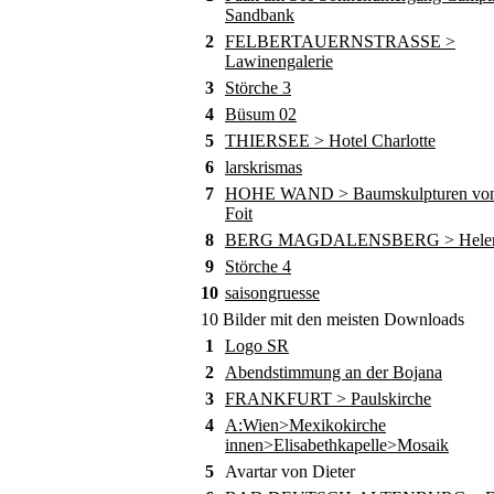
Sandbank
2
FELBERTAUERNSTRASSE >
Lawinengalerie
3
Störche 3
4
Büsum 02
5
THIERSEE > Hotel Charlotte
6
larskrismas
7
HOHE WAND > Baumskulpturen von
Foit
8
BERG MAGDALENSBERG > Helene
9
Störche 4
10
saisongruesse
10 Bilder mit den meisten Downloads
1
Logo SR
2
Abendstimmung an der Bojana
3
FRANKFURT > Paulskirche
4
A:Wien>Mexikokirche
innen>Elisabethkapelle>Mosaik
5
Avartar von Dieter