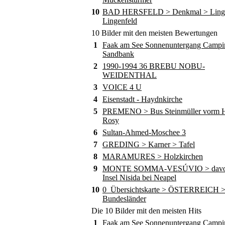
10
BAD HERSFELD > Denkmal > Ling
Lingenfeld
10 Bilder mit den meisten Bewertungen
1
Faak am See Sonnenuntergang Campi
Sandbank
2
1990-1994 36 BREBU NOBU-
WEIDENTHAL
3
VOICE 4 U
4
Eisenstadt - Haydnkirche
5
PREMENO > Bus Steinmüller vorm Ho
Rosy
6
Sultan-Ahmed-Moschee 3
7
GREDING > Karner > Tafel
8
MARAMURES > Holzkirchen
9
MONTE SOMMA-VESÚVIO > davor
Insel Nisida bei Neapel
10
0_Übersichtskarte > ÖSTERREICH 
Bundesländer
Die 10 Bilder mit den meisten Hits
1
Faak am See Sonnenuntergang Campi