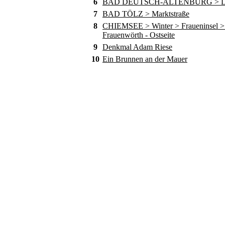
6
BAD DEUTSCH-ALTENBURG > D
7
BAD TÖLZ > Marktstraße
8
CHIEMSEE > Winter > Fraueninsel > 
Frauenwörth - Ostseite
9
Denkmal Adam Riese
10
Ein Brunnen an der Mauer