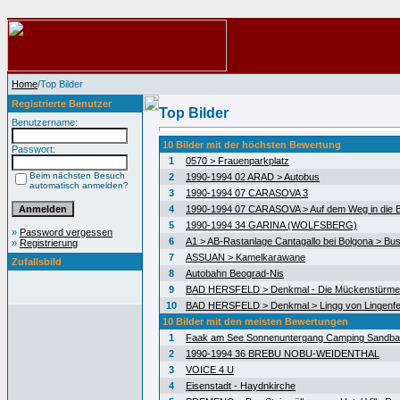
Home
/Top Bilder
Registrierte Benutzer
Top Bilder
Benutzername:
10 Bilder mit der höchsten Bewertung
Passwort:
1
0570 > Frauenparkplatz
Beim nächsten Besuch
2
1990-1994 02 ARAD > Autobus
automatisch anmelden?
3
1990-1994 07 CARASOVA 3
4
1990-1994 07 CARASOVA > Auf dem Weg in die 
5
1990-1994 34 GARINA (WOLFSBERG)
»
Password vergessen
6
A1 > AB-Rastanlage Cantagallo bei Bolgona > Bus
»
Registrierung
7
ASSUAN > Kamelkarawane
Zufallsbild
8
Autobahn Beograd-Nis
9
BAD HERSFELD > Denkmal - Die Mückenstürme
10
BAD HERSFELD > Denkmal > Lingg von Lingenfe
10 Bilder mit den meisten Bewertungen
1
Faak am See Sonnenuntergang Camping Sandb
2
1990-1994 36 BREBU NOBU-WEIDENTHAL
3
VOICE 4 U
4
Eisenstadt - Haydnkirche