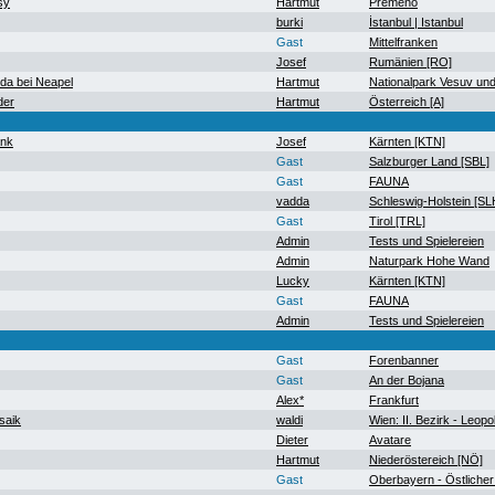
sy
Hartmut
Premeno
burki
İstanbul | Istanbul
Gast
Mittelfranken
Josef
Rumänien [RO]
a bei Neapel
Hartmut
Nationalpark Vesuv un
der
Hartmut
Österreich [A]
ank
Josef
Kärnten [KTN]
Gast
Salzburger Land [SBL]
Gast
FAUNA
vadda
Schleswig-Holstein [SL
Gast
Tirol [TRL]
Admin
Tests und Spielereien
Admin
Naturpark Hohe Wand
Lucky
Kärnten [KTN]
Gast
FAUNA
Admin
Tests und Spielereien
Gast
Forenbanner
Gast
An der Bojana
Alex*
Frankfurt
saik
waldi
Wien: II. Bezirk - Leopo
Dieter
Avatare
Hartmut
Niederöstereich [NÖ]
Gast
Oberbayern - Östlicher 