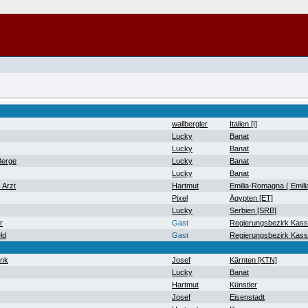
wallbergler
Italien [I]
Lucky
Banat
Lucky
Banat
Berge
Lucky
Banat
Lucky
Banat
 Arzt
Hartmut
Emilia-Romagna ( Emil
Pixel
Ägypten [ET]
Lucky
Serbien [SRB]
r
Gast
Regierungsbezirk Kass
ld
Gast
Regierungsbezirk Kass
ank
Josef
Kärnten [KTN]
Lucky
Banat
Hartmut
Künstler
Josef
Eisenstadt