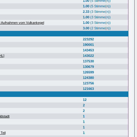
1.00
(5 Stimme(n))
1.00
(5 Stimme(n))
2.33
(3 Stimme(n))
1.00
(3 Stimme(n))
d Aufnahmen vom Vulkankegel
1.00
(3 Stimme(n))
3.00
(2 Stimme(n))
223292
190001
143453
HL]
143022
137530
130679
126599
124380
123756
121663
12
2
2
ldstadt
1
1
1
Teil
1