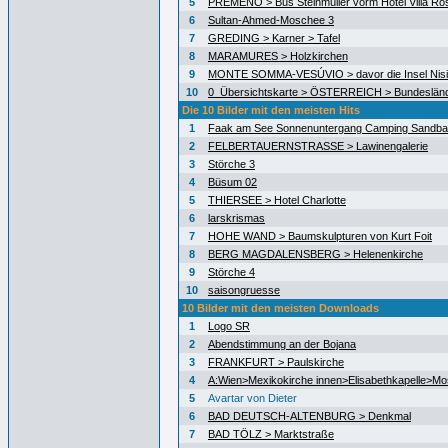
5
PREMENO > Bus Steinmüller vorm Hotel Villa Ro
6
Sultan-Ahmed-Moschee 3
7
GREDING > Karner > Tafel
8
MARAMURES > Holzkirchen
9
MONTE SOMMA-VESÚVIO > davor die Insel Nisid
10
0_Übersichtskarte > ÖSTERREICH > Bundeslän
Die 10 Bilder mit den meisten Hits
1
Faak am See Sonnenuntergang Camping Sandb
2
FELBERTAUERNSTRASSE > Lawinengalerie
3
Störche 3
4
Büsum 02
5
THIERSEE > Hotel Charlotte
6
larskrismas
7
HOHE WAND > Baumskulpturen von Kurt Foit
8
BERG MAGDALENSBERG > Helenenkirche
9
Störche 4
10
saisongruesse
10 Bilder mit den meisten Downloads
1
Logo SR
2
Abendstimmung an der Bojana
3
FRANKFURT > Paulskirche
4
A:Wien>Mexikokirche innen>Elisabethkapelle>Mo
5
Avartar von Dieter
6
BAD DEUTSCH-ALTENBURG > Denkmal
7
BAD TÖLZ > Marktstraße