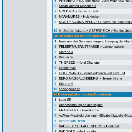
5
PREMENO > Bus Steinmüller vorm Hotel Villa Ros
6
Sultan-Ahmed-Moschee 3
7
GREDING > Karner > Tafel
8
MARAMURES > Holzkirchen
9
MONTE SOMMA-VESÚVIO > davor die Insel Nisida
10
0_Übersichtskarte > ÖSTERREICH > Bundeslände
Die 10 Bilder mit den meisten Hits
1
Faak am See Sonnenuntergang Camping Sandban
2
FELBERTAUERNSTRASSE > Lawinengalerie
3
Störche 3
4
Büsum 02
5
THIERSEE > Hotel Charlotte
6
larskrismas
7
HOHE WAND > Baumskulpturen von Kurt Foit
8
BERG MAGDALENSBERG > Helenenkirche
9
Störche 4
10
saisongruesse
10 Bilder mit den meisten Downloads
1
Logo SR
2
Abendstimmung an der Bojana
3
FRANKFURT > Paulskirche
4
A:Wien>Mexikokirche innen>Elisabethkapelle>Mos
5
Avartar von Dieter
6
BAD DEUTSCH-ALTENBURG > Denkmal
7
BAD TÖLZ > Marktstraße