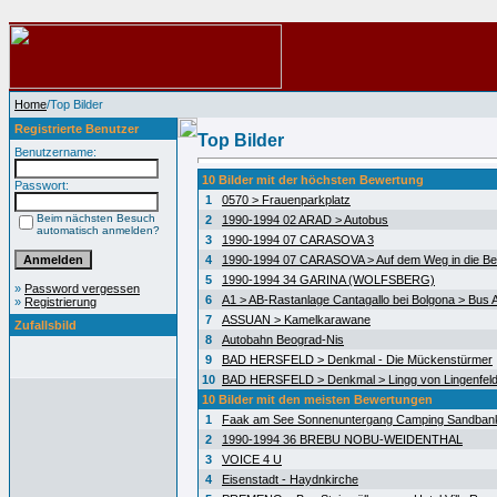
Home
/Top Bilder
Registrierte Benutzer
Top Bilder
Benutzername:
10 Bilder mit der höchsten Bewertung
Passwort:
1
0570 > Frauenparkplatz
Beim nächsten Besuch
2
1990-1994 02 ARAD > Autobus
automatisch anmelden?
3
1990-1994 07 CARASOVA 3
4
1990-1994 07 CARASOVA > Auf dem Weg in die Be
5
1990-1994 34 GARINA (WOLFSBERG)
»
Password vergessen
6
A1 > AB-Rastanlage Cantagallo bei Bolgona > Bus A
»
Registrierung
7
ASSUAN > Kamelkarawane
Zufallsbild
8
Autobahn Beograd-Nis
9
BAD HERSFELD > Denkmal - Die Mückenstürmer
10
BAD HERSFELD > Denkmal > Lingg von Lingenfel
10 Bilder mit den meisten Bewertungen
1
Faak am See Sonnenuntergang Camping Sandban
2
1990-1994 36 BREBU NOBU-WEIDENTHAL
3
VOICE 4 U
4
Eisenstadt - Haydnkirche