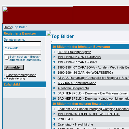
Home
/Top Bilder
Registrierte Benutzer
Top Bilder
Benutzername:
10 Bilder mit der höchsten Bewertung
Passwort:
1
0570 > Frauenparkplatz
Beim nächsten Besuch
2
1990-1994 02 ARAD > Autobus
automatisch anmelden?
3
1990-1994 07 CARASOVA 3
4
1990-1994 07 CARASOVA > Auf dem Weg in die Be
5
1990-1994 34 GARINA (WOLFSBERG)
»
Password vergessen
6
A1 > AB-Rastanlage Cantagallo bei Bolgona > Bus A
»
Registrierung
7
ASSUAN > Kamelkarawane
Zufallsbild
8
Autobahn Beograd-Nis
9
BAD HERSFELD > Denkmal - Die Mückenstürmer
10
BAD HERSFELD > Denkmal > Lingg von Lingenfel
10 Bilder mit den meisten Bewertungen
1
Faak am See Sonnenuntergang Camping Sandban
2
1990-1994 36 BREBU NOBU-WEIDENTHAL
3
VOICE 4 U
4
Eisenstadt - Haydnkirche