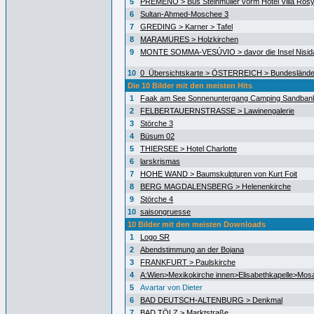
5
PREMENO > Bus Steinmüller vorm Hotel Villa Ros
6
Sultan-Ahmed-Moschee 3
7
GREDING > Karner > Tafel
8
MARAMURES > Holzkirchen
9
MONTE SOMMA-VESÚVIO > davor die Insel Nisida
10
0_Übersichtskarte > ÖSTERREICH > Bundeslände
Die 10 Bilder mit den meisten Hits
1
Faak am See Sonnenuntergang Camping Sandban
2
FELBERTAUERNSTRASSE > Lawinengalerie
3
Störche 3
4
Büsum 02
5
THIERSEE > Hotel Charlotte
6
larskrismas
7
HOHE WAND > Baumskulpturen von Kurt Foit
8
BERG MAGDALENSBERG > Helenenkirche
9
Störche 4
10
saisongruesse
10 Bilder mit den meisten Downloads
1
Logo SR
2
Abendstimmung an der Bojana
3
FRANKFURT > Paulskirche
4
A:Wien>Mexikokirche innen>Elisabethkapelle>Mos
5
Avartar von Dieter
6
BAD DEUTSCH-ALTENBURG > Denkmal
7
BAD TÖLZ > Marktstraße