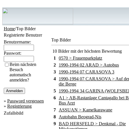
Home
/Top Bilder
Registrierte Benutzer
Top Bilder
Benutzername:
10 Bilder mit der höchsten Bewertung
Passwort:
1
0570 > Frauenparkplatz
Beim nächsten
2
1990-1994 02 ARAD > Autobus
Besuch
3
1990-1994 07 CARASOVA 3
automatisch
4
1990-1994 07 CARASOVA > Auf de
anmelden?
die Berge
5
1990-1994 34 GARINA (WOLFSBE
6
A1 > AB-Rastanlage Cantagallo bei B
»
Password vergessen
Bus Arzt
»
Registrierung
7
ASSUAN > Kamelkarawane
Zufallsbild
8
Autobahn Beograd-Nis
9
BAD HERSFELD > Denkmal - Die
Mückenstürmer