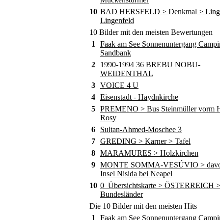
10
BAD HERSFELD > Denkmal > Ling
Lingenfeld
10 Bilder mit den meisten Bewertungen
1
Faak am See Sonnenuntergang Campi
Sandbank
2
1990-1994 36 BREBU NOBU-
WEIDENTHAL
3
VOICE 4 U
4
Eisenstadt - Haydnkirche
5
PREMENO > Bus Steinmüller vorm Ho
Rosy
6
Sultan-Ahmed-Moschee 3
7
GREDING > Karner > Tafel
8
MARAMURES > Holzkirchen
9
MONTE SOMMA-VESÚVIO > davor
Insel Nisida bei Neapel
10
0_Übersichtskarte > ÖSTERREICH 
Bundesländer
Die 10 Bilder mit den meisten Hits
1
Faak am See Sonnenuntergang Campi