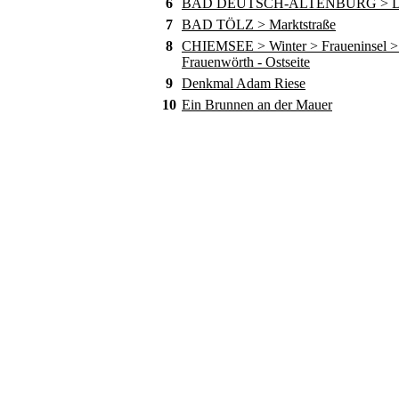
6
BAD DEUTSCH-ALTENBURG > D
7
BAD TÖLZ > Marktstraße
8
CHIEMSEE > Winter > Fraueninsel > 
Frauenwörth - Ostseite
9
Denkmal Adam Riese
10
Ein Brunnen an der Mauer