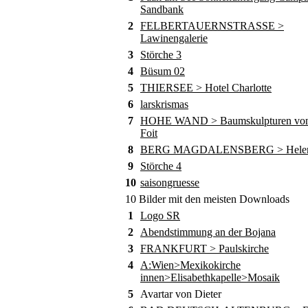
Sandbank
2
FELBERTAUERNSTRASSE >
Lawinengalerie
3
Störche 3
4
Büsum 02
5
THIERSEE > Hotel Charlotte
6
larskrismas
7
HOHE WAND > Baumskulpturen von
Foit
8
BERG MAGDALENSBERG > Helene
9
Störche 4
10
saisongruesse
10 Bilder mit den meisten Downloads
1
Logo SR
2
Abendstimmung an der Bojana
3
FRANKFURT > Paulskirche
4
A:Wien>Mexikokirche
innen>Elisabethkapelle>Mosaik
5
Avartar von Dieter