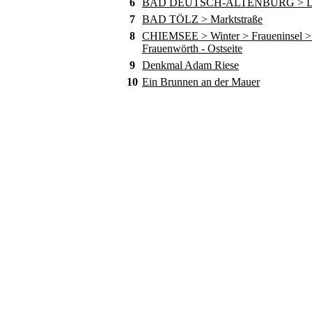
6
BAD DEUTSCH-ALTENBURG > D
7
BAD TÖLZ > Marktstraße
8
CHIEMSEE > Winter > Fraueninsel > 
Frauenwörth - Ostseite
9
Denkmal Adam Riese
10
Ein Brunnen an der Mauer