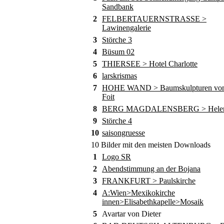
Sandbank
2
FELBERTAUERNSTRASSE >
Lawinengalerie
3
Störche 3
4
Büsum 02
5
THIERSEE > Hotel Charlotte
6
larskrismas
7
HOHE WAND > Baumskulpturen von
Foit
8
BERG MAGDALENSBERG > Helene
9
Störche 4
10
saisongruesse
10 Bilder mit den meisten Downloads
1
Logo SR
2
Abendstimmung an der Bojana
3
FRANKFURT > Paulskirche
4
A:Wien>Mexikokirche
innen>Elisabethkapelle>Mosaik
5
Avartar von Dieter