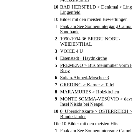
10
BAD HERSFELD > Denkmal > Ling
Lingenfeld
10 Bilder mit den meisten Bewertungen
1
Faak am See Sonnenuntergang Campi
Sandbank
2
1990-1994 36 BREBU NOBU-
WEIDENTHAL
3
VOICE 4 U
4
Eisenstadt - Haydnkirche
5
PREMENO > Bus Steinmüller vorm Ho
Rosy
6
Sultan-Ahmed-Moschee 3
7
GREDING > Karner > Tafel
8
MARAMURES > Holzkirchen
9
MONTE SOMMA-VESÚVIO > davor
Insel Nisida bei Neapel
10
0_Übersichtskarte > ÖSTERREICH 
Bundesländer
Die 10 Bilder mit den meisten Hits
1
Faak am See Sonnenuntergang Campi