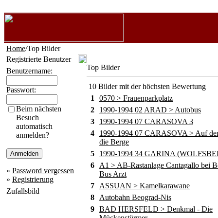
Home
/Top Bilder
Registrierte Benutzer
Top Bilder
Benutzername:
10 Bilder mit der höchsten Bewertung
Passwort:
1
0570 > Frauenparkplatz
Beim nächsten
2
1990-1994 02 ARAD > Autobus
Besuch
3
1990-1994 07 CARASOVA 3
automatisch
4
1990-1994 07 CARASOVA > Auf de
anmelden?
die Berge
5
1990-1994 34 GARINA (WOLFSBE
6
A1 > AB-Rastanlage Cantagallo bei B
»
Password vergessen
Bus Arzt
»
Registrierung
7
ASSUAN > Kamelkarawane
Zufallsbild
8
Autobahn Beograd-Nis
9
BAD HERSFELD > Denkmal - Die
Mückenstürmer