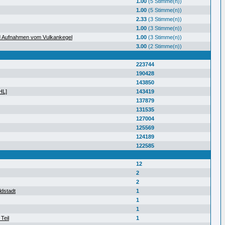
1.00
(5 Stimme(n))
1.00
(5 Stimme(n))
2.33
(3 Stimme(n))
1.00
(3 Stimme(n))
d Aufnahmen vom Vulkankegel
1.00
(3 Stimme(n))
3.00
(2 Stimme(n))
223744
190428
143850
HL]
143419
137879
131535
127004
125569
124189
122585
12
2
2
ldstadt
1
1
1
Teil
1