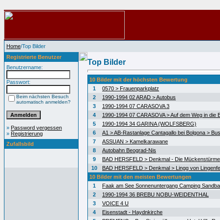
Home
/Top Bilder
Registrierte Benutzer
Top Bilder
Benutzername:
10 Bilder mit der höchsten Bewertung
Passwort:
1
0570 > Frauenparkplatz
Beim nächsten Besuch
2
1990-1994 02 ARAD > Autobus
automatisch anmelden?
3
1990-1994 07 CARASOVA 3
4
1990-1994 07 CARASOVA > Auf dem Weg in die 
5
1990-1994 34 GARINA (WOLFSBERG)
»
Password vergessen
6
A1 > AB-Rastanlage Cantagallo bei Bolgona > Bus
»
Registrierung
7
ASSUAN > Kamelkarawane
Zufallsbild
8
Autobahn Beograd-Nis
9
BAD HERSFELD > Denkmal - Die Mückenstürme
10
BAD HERSFELD > Denkmal > Lingg von Lingenfe
10 Bilder mit den meisten Bewertungen
1
Faak am See Sonnenuntergang Camping Sandb
2
1990-1994 36 BREBU NOBU-WEIDENTHAL
3
VOICE 4 U
4
Eisenstadt - Haydnkirche