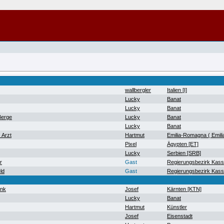
wallbergler
Italien [I]
Lucky
Banat
Lucky
Banat
Berge
Lucky
Banat
Lucky
Banat
 Arzt
Hartmut
Emilia-Romagna ( Emil
Pixel
Ägypten [ET]
Lucky
Serbien [SRB]
r
Gast
Regierungsbezirk Kass
ld
Gast
Regierungsbezirk Kass
ank
Josef
Kärnten [KTN]
Lucky
Banat
Hartmut
Künstler
Josef
Eisenstadt