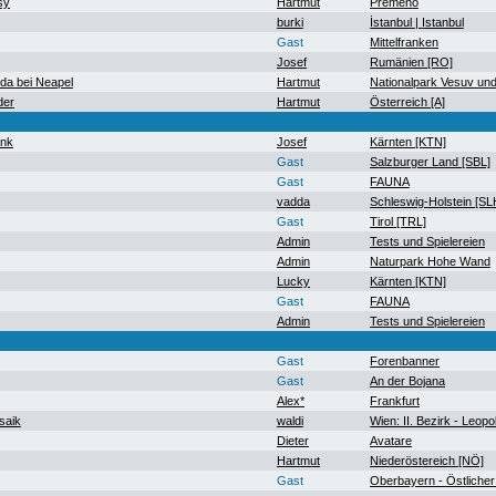
sy
Hartmut
Premeno
burki
İstanbul | Istanbul
Gast
Mittelfranken
Josef
Rumänien [RO]
a bei Neapel
Hartmut
Nationalpark Vesuv un
der
Hartmut
Österreich [A]
ank
Josef
Kärnten [KTN]
Gast
Salzburger Land [SBL]
Gast
FAUNA
vadda
Schleswig-Holstein [SL
Gast
Tirol [TRL]
Admin
Tests und Spielereien
Admin
Naturpark Hohe Wand
Lucky
Kärnten [KTN]
Gast
FAUNA
Admin
Tests und Spielereien
Gast
Forenbanner
Gast
An der Bojana
Alex*
Frankfurt
saik
waldi
Wien: II. Bezirk - Leopo
Dieter
Avatare
Hartmut
Niederöstereich [NÖ]
Gast
Oberbayern - Östlicher 