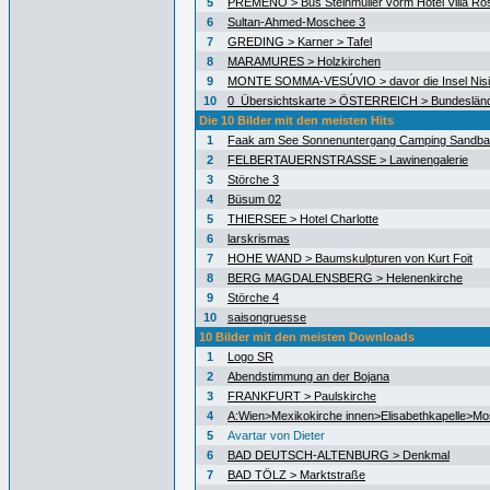
5
PREMENO > Bus Steinmüller vorm Hotel Villa Ro
6
Sultan-Ahmed-Moschee 3
7
GREDING > Karner > Tafel
8
MARAMURES > Holzkirchen
9
MONTE SOMMA-VESÚVIO > davor die Insel Nisid
10
0_Übersichtskarte > ÖSTERREICH > Bundeslän
Die 10 Bilder mit den meisten Hits
1
Faak am See Sonnenuntergang Camping Sandb
2
FELBERTAUERNSTRASSE > Lawinengalerie
3
Störche 3
4
Büsum 02
5
THIERSEE > Hotel Charlotte
6
larskrismas
7
HOHE WAND > Baumskulpturen von Kurt Foit
8
BERG MAGDALENSBERG > Helenenkirche
9
Störche 4
10
saisongruesse
10 Bilder mit den meisten Downloads
1
Logo SR
2
Abendstimmung an der Bojana
3
FRANKFURT > Paulskirche
4
A:Wien>Mexikokirche innen>Elisabethkapelle>Mo
5
Avartar von Dieter
6
BAD DEUTSCH-ALTENBURG > Denkmal
7
BAD TÖLZ > Marktstraße