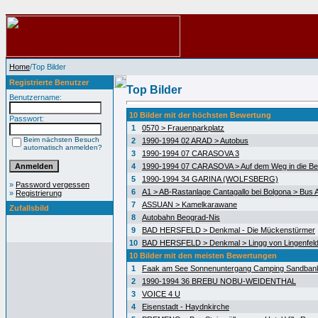
Home
/Top Bilder
Registrierte Benutzer
Top Bilder
Benutzername:
10 Bilder mit der höchsten Bewertung
Passwort:
1
0570 > Frauenparkplatz
Beim nächsten Besuch
2
1990-1994 02 ARAD > Autobus
automatisch anmelden?
3
1990-1994 07 CARASOVA 3
4
1990-1994 07 CARASOVA > Auf dem Weg in die Be
5
1990-1994 34 GARINA (WOLFSBERG)
»
Password vergessen
6
A1 > AB-Rastanlage Cantagallo bei Bolgona > Bus A
»
Registrierung
7
ASSUAN > Kamelkarawane
Zufallsbild
8
Autobahn Beograd-Nis
9
BAD HERSFELD > Denkmal - Die Mückenstürmer
10
BAD HERSFELD > Denkmal > Lingg von Lingenfel
10 Bilder mit den meisten Bewertungen
1
Faak am See Sonnenuntergang Camping Sandban
2
1990-1994 36 BREBU NOBU-WEIDENTHAL
3
VOICE 4 U
4
Eisenstadt - Haydnkirche