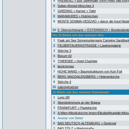
5
PREMENO > Bus Steinmüller vorm Hotel Villa Ros
6
Sultan-Ahmed-Moschee 3
7
GREDING > Karner > Tafel
8
MARAMURES > Holzkirchen
9
MONTE SOMMA-VESÚVIO > davor die Insel Nisida
10
0_Übersichtskarte > ÖSTERREICH > Bundeslände
Die 10 Bilder mit den meisten Hits
1
Faak am See Sonnenuntergang Camping Sandban
2
FELBERTAUERNSTRASSE > Lawinengalerie
3
Störche 3
4
Büsum 02
5
THIERSEE > Hotel Charlotte
6
larskrismas
7
HOHE WAND > Baumskulpturen von Kurt Foit
8
BERG MAGDALENSBERG > Helenenkirche
9
Störche 4
10
saisongruesse
10 Bilder mit den meisten Downloads
1
Logo SR
2
Abendstimmung an der Bojana
3
FRANKFURT > Paulskirche
4
A:Wien>Mexikokirche innen>Elisabethkapelle>Mos
5
Avartar von Dieter
6
BAD DEUTSCH-ALTENBURG > Denkmal
7
BAD TÖLZ > Marktstraße