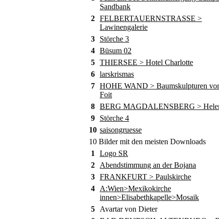
Sandbank
2
FELBERTAUERNSTRASSE >
Lawinengalerie
3
Störche 3
4
Büsum 02
5
THIERSEE > Hotel Charlotte
6
larskrismas
7
HOHE WAND > Baumskulpturen von
Foit
8
BERG MAGDALENSBERG > Helene
9
Störche 4
10
saisongruesse
10 Bilder mit den meisten Downloads
1
Logo SR
2
Abendstimmung an der Bojana
3
FRANKFURT > Paulskirche
4
A:Wien>Mexikokirche
innen>Elisabethkapelle>Mosaik
5
Avartar von Dieter