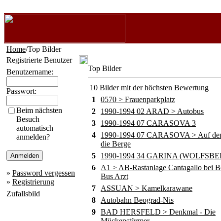
Home
/Top Bilder
Registrierte Benutzer
Top Bilder
Benutzername:
10 Bilder mit der höchsten Bewertung
Passwort:
1
0570 > Frauenparkplatz
Beim nächsten
2
1990-1994 02 ARAD > Autobus
Besuch
3
1990-1994 07 CARASOVA 3
automatisch
4
1990-1994 07 CARASOVA > Auf de
anmelden?
die Berge
5
1990-1994 34 GARINA (WOLFSBE
6
A1 > AB-Rastanlage Cantagallo bei B
»
Password vergessen
Bus Arzt
»
Registrierung
7
ASSUAN > Kamelkarawane
Zufallsbild
8
Autobahn Beograd-Nis
9
BAD HERSFELD > Denkmal - Die
Mückenstürmer