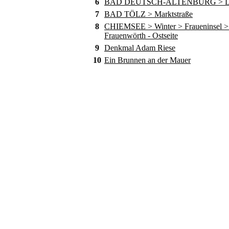
6
BAD DEUTSCH-ALTENBURG > D
7
BAD TÖLZ > Marktstraße
8
CHIEMSEE > Winter > Fraueninsel > 
Frauenwörth - Ostseite
9
Denkmal Adam Riese
10
Ein Brunnen an der Mauer