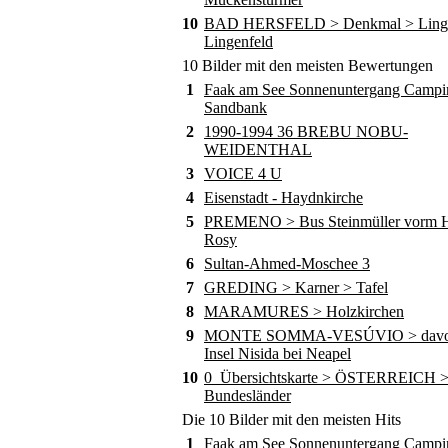
10
BAD HERSFELD > Denkmal > Ling
Lingenfeld
10 Bilder mit den meisten Bewertungen
1
Faak am See Sonnenuntergang Campi
Sandbank
2
1990-1994 36 BREBU NOBU-
WEIDENTHAL
3
VOICE 4 U
4
Eisenstadt - Haydnkirche
5
PREMENO > Bus Steinmüller vorm Ho
Rosy
6
Sultan-Ahmed-Moschee 3
7
GREDING > Karner > Tafel
8
MARAMURES > Holzkirchen
9
MONTE SOMMA-VESÚVIO > davor
Insel Nisida bei Neapel
10
0_Übersichtskarte > ÖSTERREICH 
Bundesländer
Die 10 Bilder mit den meisten Hits
1
Faak am See Sonnenuntergang Campi