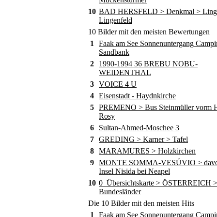
10
BAD HERSFELD > Denkmal > Ling
Lingenfeld
10 Bilder mit den meisten Bewertungen
1
Faak am See Sonnenuntergang Campi
Sandbank
2
1990-1994 36 BREBU NOBU-
WEIDENTHAL
3
VOICE 4 U
4
Eisenstadt - Haydnkirche
5
PREMENO > Bus Steinmüller vorm Ho
Rosy
6
Sultan-Ahmed-Moschee 3
7
GREDING > Karner > Tafel
8
MARAMURES > Holzkirchen
9
MONTE SOMMA-VESÚVIO > davor
Insel Nisida bei Neapel
10
0_Übersichtskarte > ÖSTERREICH 
Bundesländer
Die 10 Bilder mit den meisten Hits
1
Faak am See Sonnenuntergang Campi