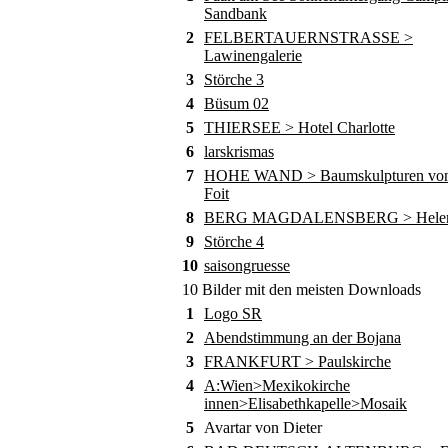
Sandbank
2
FELBERTAUERNSTRASSE >
Lawinengalerie
3
Störche 3
4
Büsum 02
5
THIERSEE > Hotel Charlotte
6
larskrismas
7
HOHE WAND > Baumskulpturen von
Foit
8
BERG MAGDALENSBERG > Helene
9
Störche 4
10
saisongruesse
10 Bilder mit den meisten Downloads
1
Logo SR
2
Abendstimmung an der Bojana
3
FRANKFURT > Paulskirche
4
A:Wien>Mexikokirche
innen>Elisabethkapelle>Mosaik
5
Avartar von Dieter