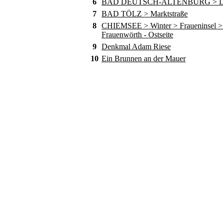
6
BAD DEUTSCH-ALTENBURG > D
7
BAD TÖLZ > Marktstraße
8
CHIEMSEE > Winter > Fraueninsel > 
Frauenwörth - Ostseite
9
Denkmal Adam Riese
10
Ein Brunnen an der Mauer