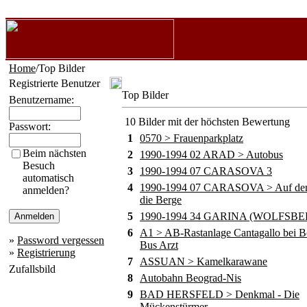
Home
/Top Bilder
Registrierte Benutzer
Top Bilder
Benutzername:
10 Bilder mit der höchsten Bewertung
Passwort:
1
0570 > Frauenparkplatz
Beim nächsten
2
1990-1994 02 ARAD > Autobus
Besuch
3
1990-1994 07 CARASOVA 3
automatisch
4
1990-1994 07 CARASOVA > Auf de
anmelden?
die Berge
5
1990-1994 34 GARINA (WOLFSBE
6
A1 > AB-Rastanlage Cantagallo bei B
»
Password vergessen
Bus Arzt
»
Registrierung
7
ASSUAN > Kamelkarawane
Zufallsbild
8
Autobahn Beograd-Nis
9
BAD HERSFELD > Denkmal - Die
Mückenstürmer