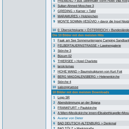
5
PREMENO > Bus Steinmüller vorm Hotel Villa Ros
6
Sultan-Ahmed-Moschee 3
7
GREDING > Karner > Tafel
8
MARAMURES > Holzkirchen
9
MONTE SOMMA-VESÚVIO > davor die Insel Nisida
10
0_Übersichtskarte > ÖSTERREICH > Bundeslände
Die 10 Bilder mit den meisten Hits
1
Faak am See Sonnenuntergang Camping Sandban
2
FELBERTAUERNSTRASSE > Lawinengalerie
3
Störche 3
4
Büsum 02
5
THIERSEE > Hotel Charlotte
6
larskrismas
7
HOHE WAND > Baumskulpturen von Kurt Foit
8
BERG MAGDALENSBERG > Helenenkirche
9
Störche 4
10
saisongruesse
10 Bilder mit den meisten Downloads
1
Logo SR
2
Abendstimmung an der Bojana
3
FRANKFURT > Paulskirche
4
A:Wien>Mexikokirche innen>Elisabethkapelle>Mos
5
Avartar von Dieter
6
BAD DEUTSCH-ALTENBURG > Denkmal
7
BAD TÖLZ > Marktstraße