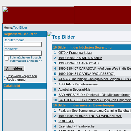
Home
/Top Bilder
Registrierte Benutzer
Top Bilder
Benutzername:
10 Bilder mit der höchsten Bewertung
Passwort:
1
0570 > Frauenparkplatz
Beim nächsten Besuch
2
1990-1994 02 ARAD > Autobus
automatisch anmelden?
3
1990-1994 07 CARASOVA 3
4
1990-1994 07 CARASOVA > Auf dem Weg in die Be
5
1990-1994 34 GARINA (WOLFSBERG)
»
Password vergessen
6
A1 > AB-Rastanlage Cantagallo bei Bolgona > Bus A
»
Registrierung
7
ASSUAN > Kamelkarawane
Zufallsbild
8
Autobahn Beograd-Nis
9
BAD HERSFELD > Denkmal - Die Mückenstürmer
10
BAD HERSFELD > Denkmal > Lingg von Lingenfel
10 Bilder mit den meisten Bewertungen
1
Faak am See Sonnenuntergang Camping Sandban
2
1990-1994 36 BREBU NOBU-WEIDENTHAL
3
VOICE 4 U
4
Eisenstadt - Haydnkirche