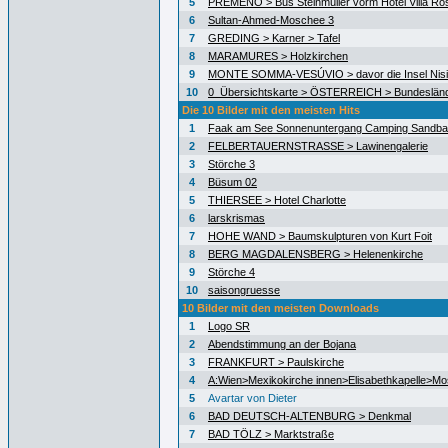
5
PREMENO > Bus Steinmüller vorm Hotel Villa Ro
6
Sultan-Ahmed-Moschee 3
7
GREDING > Karner > Tafel
8
MARAMURES > Holzkirchen
9
MONTE SOMMA-VESÚVIO > davor die Insel Nisid
10
0_Übersichtskarte > ÖSTERREICH > Bundeslän
Die 10 Bilder mit den meisten Hits
1
Faak am See Sonnenuntergang Camping Sandb
2
FELBERTAUERNSTRASSE > Lawinengalerie
3
Störche 3
4
Büsum 02
5
THIERSEE > Hotel Charlotte
6
larskrismas
7
HOHE WAND > Baumskulpturen von Kurt Foit
8
BERG MAGDALENSBERG > Helenenkirche
9
Störche 4
10
saisongruesse
10 Bilder mit den meisten Downloads
1
Logo SR
2
Abendstimmung an der Bojana
3
FRANKFURT > Paulskirche
4
A:Wien>Mexikokirche innen>Elisabethkapelle>Mo
5
Avartar von Dieter
6
BAD DEUTSCH-ALTENBURG > Denkmal
7
BAD TÖLZ > Marktstraße