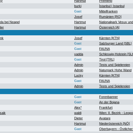
sy
Hartmut
Premeno
burki
İstanbul | Istanbul
Gast
Mittelfranken
Josef
Rumänien [RO]
a bei Neapel
Hartmut
Nationalpark Vesuv un
der
Hartmut
Österreich [A]
ank
Josef
Kärnten [KTN]
Gast
Salzburger Land [SBL]
Gast
FAUNA
vadda
Schleswig-Holstein [SL
Gast
Tirol [TRL]
Admin
Tests und Spielereien
Admin
Naturpark Hohe Wand
Lucky
Kärnten [KTN]
Gast
FAUNA
Admin
Tests und Spielereien
Gast
Forenbanner
Gast
An der Bojana
Alex*
Frankfurt
saik
waldi
Wien: II. Bezirk - Leopo
Dieter
Avatare
Hartmut
Niederöstereich [NÖ]
Gast
Oberbayern - Östlicher 