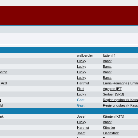
wallbergler
Italien [I]
Lucky
Banat
Lucky
Banat
Berge
Lucky
Banat
Lucky
Banat
 Arzt
Hartmut
Emilia-Romagna ( Emil
Pixel
Ägypten [ET]
Lucky
Serbien [SRB]
r
Gast
Regierungsbezirk Kass
ld
Gast
Regierungsbezirk Kass
ank
Josef
Kärnten [KTN]
Lucky
Banat
Hartmut
Künstler
Josef
Eisenstadt