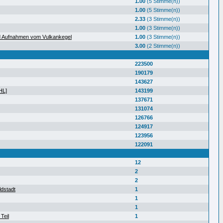
1.00
(5 Stimme(n))
1.00
(5 Stimme(n))
2.33
(3 Stimme(n))
1.00
(3 Stimme(n))
d Aufnahmen vom Vulkankegel
1.00
(3 Stimme(n))
3.00
(2 Stimme(n))
223500
190179
143627
HL]
143199
137671
131074
126766
124917
123956
122091
12
2
2
ldstadt
1
1
1
Teil
1