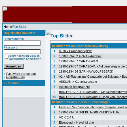
Home
/Top Bilder
Registrierte Benutzer
Top Bilder
Benutzername:
10 Bilder mit der höchsten Bewertung
Passwort:
1
0570 > Frauenparkplatz
Beim nächsten Besuch
2
1990-1994 02 ARAD > Autobus
automatisch anmelden?
3
1990-1994 07 CARASOVA 3
4
1990-1994 07 CARASOVA > Auf dem Weg in die 
5
1990-1994 34 GARINA (WOLFSBERG)
»
Password vergessen
6
A1 > AB-Rastanlage Cantagallo bei Bolgona > Bus
»
Registrierung
7
ASSUAN > Kamelkarawane
Zufallsbild
8
Autobahn Beograd-Nis
9
BAD HERSFELD > Denkmal - Die Mückenstürme
10
BAD HERSFELD > Denkmal > Lingg von Lingenfe
10 Bilder mit den meisten Bewertungen
1
Faak am See Sonnenuntergang Camping Sandb
2
1990-1994 36 BREBU NOBU-WEIDENTHAL
3
VOICE 4 U
4
Eisenstadt - Haydnkirche