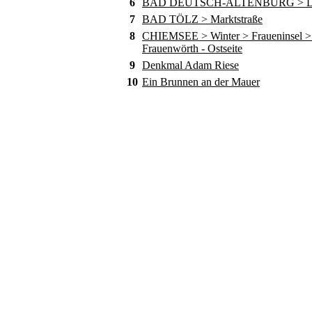
6
BAD DEUTSCH-ALTENBURG > D
7
BAD TÖLZ > Marktstraße
8
CHIEMSEE > Winter > Fraueninsel > 
Frauenwörth - Ostseite
9
Denkmal Adam Riese
10
Ein Brunnen an der Mauer