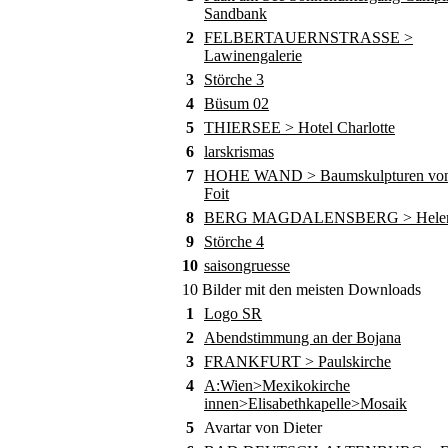
Sandbank
2
FELBERTAUERNSTRASSE >
Lawinengalerie
3
Störche 3
4
Büsum 02
5
THIERSEE > Hotel Charlotte
6
larskrismas
7
HOHE WAND > Baumskulpturen von
Foit
8
BERG MAGDALENSBERG > Helene
9
Störche 4
10
saisongruesse
10 Bilder mit den meisten Downloads
1
Logo SR
2
Abendstimmung an der Bojana
3
FRANKFURT > Paulskirche
4
A:Wien>Mexikokirche
innen>Elisabethkapelle>Mosaik
5
Avartar von Dieter