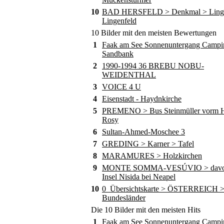
10
BAD HERSFELD > Denkmal > Ling
Lingenfeld
10 Bilder mit den meisten Bewertungen
1
Faak am See Sonnenuntergang Campi
Sandbank
2
1990-1994 36 BREBU NOBU-
WEIDENTHAL
3
VOICE 4 U
4
Eisenstadt - Haydnkirche
5
PREMENO > Bus Steinmüller vorm Ho
Rosy
6
Sultan-Ahmed-Moschee 3
7
GREDING > Karner > Tafel
8
MARAMURES > Holzkirchen
9
MONTE SOMMA-VESÚVIO > davor
Insel Nisida bei Neapel
10
0_Übersichtskarte > ÖSTERREICH 
Bundesländer
Die 10 Bilder mit den meisten Hits
1
Faak am See Sonnenuntergang Campi