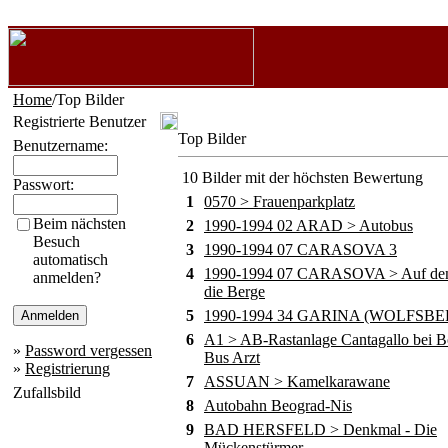
Home
/Top Bilder
Registrierte Benutzer
Top Bilder
Benutzername:
10 Bilder mit der höchsten Bewertung
Passwort:
1
0570 > Frauenparkplatz
Beim nächsten
2
1990-1994 02 ARAD > Autobus
Besuch
3
1990-1994 07 CARASOVA 3
automatisch
4
1990-1994 07 CARASOVA > Auf de
anmelden?
die Berge
5
1990-1994 34 GARINA (WOLFSBE
6
A1 > AB-Rastanlage Cantagallo bei B
»
Password vergessen
Bus Arzt
»
Registrierung
7
ASSUAN > Kamelkarawane
Zufallsbild
8
Autobahn Beograd-Nis
9
BAD HERSFELD > Denkmal - Die
Mückenstürmer