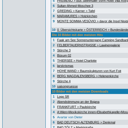
5
PREMENO > Bus Steinmüller vorm Hotel Villa Ros
6
Sultan-Ahmed-Moschee 3
7
GREDING > Karner > Tafel
8
MARAMURES > Holzkirchen
9
MONTE SOMMA-VESÚVIO > davor die Insel Nisida
10
0_Übersichtskarte > ÖSTERREICH > Bundeslände
Die 10 Bilder mit den meisten Hits
1
Faak am See Sonnenuntergang Camping Sandban
2
FELBERTAUERNSTRASSE > Lawinengalerie
3
Störche 3
4
Büsum 02
5
THIERSEE > Hotel Charlotte
6
larskrismas
7
HOHE WAND > Baumskulpturen von Kurt Foit
8
BERG MAGDALENSBERG > Helenenkirche
9
Störche 4
10
saisongruesse
10 Bilder mit den meisten Downloads
1
Logo SR
2
Abendstimmung an der Bojana
3
FRANKFURT > Paulskirche
4
A:Wien>Mexikokirche innen>Elisabethkapelle>Mos
5
Avartar von Dieter
6
BAD DEUTSCH-ALTENBURG > Denkmal
7
BAD TÖLZ > Marktstraße