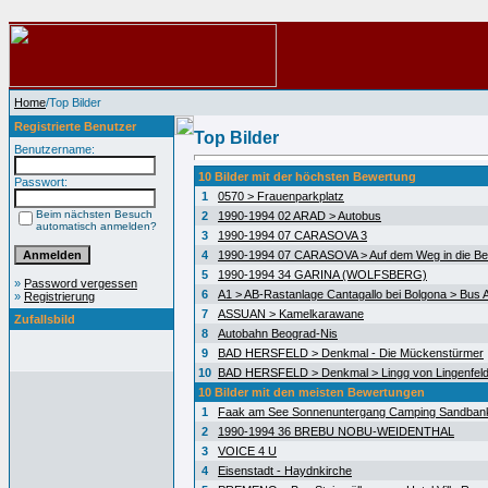
Home
/Top Bilder
Registrierte Benutzer
Top Bilder
Benutzername:
10 Bilder mit der höchsten Bewertung
Passwort:
1
0570 > Frauenparkplatz
Beim nächsten Besuch
2
1990-1994 02 ARAD > Autobus
automatisch anmelden?
3
1990-1994 07 CARASOVA 3
4
1990-1994 07 CARASOVA > Auf dem Weg in die Be
5
1990-1994 34 GARINA (WOLFSBERG)
»
Password vergessen
6
A1 > AB-Rastanlage Cantagallo bei Bolgona > Bus A
»
Registrierung
7
ASSUAN > Kamelkarawane
Zufallsbild
8
Autobahn Beograd-Nis
9
BAD HERSFELD > Denkmal - Die Mückenstürmer
10
BAD HERSFELD > Denkmal > Lingg von Lingenfel
10 Bilder mit den meisten Bewertungen
1
Faak am See Sonnenuntergang Camping Sandban
2
1990-1994 36 BREBU NOBU-WEIDENTHAL
3
VOICE 4 U
4
Eisenstadt - Haydnkirche