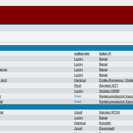
wallbergler
Italien [I]
Lucky
Banat
Lucky
Banat
Berge
Lucky
Banat
Lucky
Banat
 Arzt
Hartmut
Emilia-Romagna ( Emil
Pixel
Ägypten [ET]
Lucky
Serbien [SRB]
r
Gast
Regierungsbezirk Kass
ld
Gast
Regierungsbezirk Kass
ank
Josef
Kärnten [KTN]
Lucky
Banat
Hartmut
Künstler
Josef
Eisenstadt