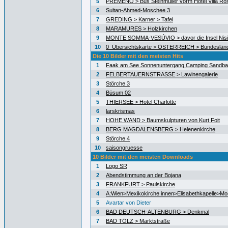
5
PREMENO > Bus Steinmüller vorm Hotel Villa Ro
6
Sultan-Ahmed-Moschee 3
7
GREDING > Karner > Tafel
8
MARAMURES > Holzkirchen
9
MONTE SOMMA-VESÚVIO > davor die Insel Nisid
10
0_Übersichtskarte > ÖSTERREICH > Bundeslän
Die 10 Bilder mit den meisten Hits
1
Faak am See Sonnenuntergang Camping Sandb
2
FELBERTAUERNSTRASSE > Lawinengalerie
3
Störche 3
4
Büsum 02
5
THIERSEE > Hotel Charlotte
6
larskrismas
7
HOHE WAND > Baumskulpturen von Kurt Foit
8
BERG MAGDALENSBERG > Helenenkirche
9
Störche 4
10
saisongruesse
10 Bilder mit den meisten Downloads
1
Logo SR
2
Abendstimmung an der Bojana
3
FRANKFURT > Paulskirche
4
A:Wien>Mexikokirche innen>Elisabethkapelle>Mo
5
Avartar von Dieter
6
BAD DEUTSCH-ALTENBURG > Denkmal
7
BAD TÖLZ > Marktstraße