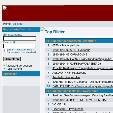
Home
/Top Bilder
Registrierte Benutzer
Top Bilder
Benutzername:
10 Bilder mit der höchsten Bewertung
Passwort:
1
0570 > Frauenparkplatz
Beim nächsten Besuch
2
1990-1994 02 ARAD > Autobus
automatisch anmelden?
3
1990-1994 07 CARASOVA 3
4
1990-1994 07 CARASOVA > Auf dem Weg in die 
5
1990-1994 34 GARINA (WOLFSBERG)
»
Password vergessen
6
A1 > AB-Rastanlage Cantagallo bei Bolgona > Bus
»
Registrierung
7
ASSUAN > Kamelkarawane
Zufallsbild
8
Autobahn Beograd-Nis
9
BAD HERSFELD > Denkmal - Die Mückenstürme
10
BAD HERSFELD > Denkmal > Lingg von Lingenfe
10 Bilder mit den meisten Bewertungen
1
Faak am See Sonnenuntergang Camping Sandb
2
1990-1994 36 BREBU NOBU-WEIDENTHAL
3
VOICE 4 U
4
Eisenstadt - Haydnkirche