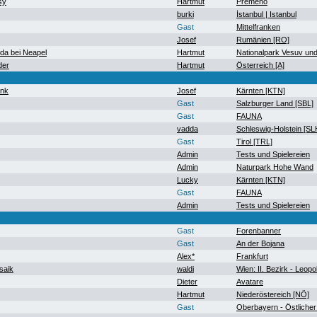
sy
Hartmut
Premeno
burki
İstanbul | Istanbul
Gast
Mittelfranken
Josef
Rumänien [RO]
a bei Neapel
Hartmut
Nationalpark Vesuv un
der
Hartmut
Österreich [A]
ank
Josef
Kärnten [KTN]
Gast
Salzburger Land [SBL]
Gast
FAUNA
vadda
Schleswig-Holstein [SL
Gast
Tirol [TRL]
Admin
Tests und Spielereien
Admin
Naturpark Hohe Wand
Lucky
Kärnten [KTN]
Gast
FAUNA
Admin
Tests und Spielereien
Gast
Forenbanner
Gast
An der Bojana
Alex*
Frankfurt
saik
waldi
Wien: II. Bezirk - Leopo
Dieter
Avatare
Hartmut
Niederöstereich [NÖ]
Gast
Oberbayern - Östlicher 