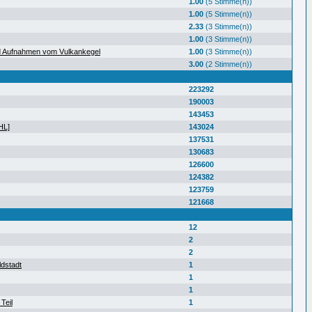
1.00
(5 Stimme(n))
1.00
(5 Stimme(n))
2.33
(3 Stimme(n))
1.00
(3 Stimme(n))
d Aufnahmen vom Vulkankegel
1.00
(3 Stimme(n))
3.00
(2 Stimme(n))
223292
190003
143453
HL]
143024
137531
130683
126600
124382
123759
121668
12
2
2
ldstadt
1
1
1
Teil
1