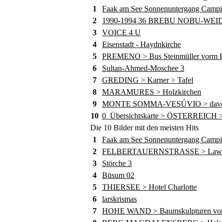
1
Faak am See Sonnenuntergang Camp
2
1990-1994 36 BREBU NOBU-WE
3
VOICE 4 U
4
Eisenstadt - Haydnkirche
5
PREMENO > Bus Steinmüller vorm Ho
6
Sultan-Ahmed-Moschee 3
7
GREDING > Karner > Tafel
8
MARAMURES > Holzkirchen
9
MONTE SOMMA-VESÚVIO > davor die
10
0_Übersichtskarte > ÖSTERREICH >
Die 10 Bilder mit den meisten Hits
1
Faak am See Sonnenuntergang Camp
2
FELBERTAUERNSTRASSE > Lawine
3
Störche 3
4
Büsum 02
5
THIERSEE > Hotel Charlotte
6
larskrismas
7
HOHE WAND > Baumskulpturen von 