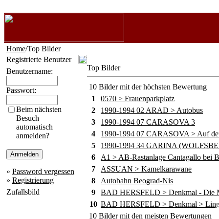
Home
/Top Bilder
Registrierte Benutzer
Top Bilder
Benutzername:
10 Bilder mit der höchsten Bewertung
Passwort:
1
0570 > Frauenparkplatz
Beim nächsten
2
1990-1994 02 ARAD > Autobus
Besuch
3
1990-1994 07 CARASOVA 3
automatisch
4
1990-1994 07 CARASOVA > Auf dem
anmelden?
5
1990-1994 34 GARINA (WOLFSB
6
A1 > AB-Rastanlage Cantagallo bei B
7
ASSUAN > Kamelkarawane
»
Password vergessen
»
Registrierung
8
Autobahn Beograd-Nis
Zufallsbild
9
BAD HERSFELD > Denkmal - Die M
10
BAD HERSFELD > Denkmal > Lingg
10 Bilder mit den meisten Bewertungen