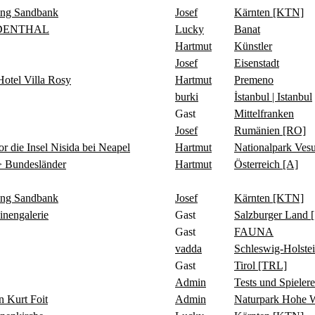
ing Sandbank
Josef
Kärnten [KTN]
IDENTHAL
Lucky
Banat
Hartmut
Künstler
Josef
Eisenstadt
tel Villa Rosy
Hartmut
Premeno
burki
İstanbul | Istanbul
Gast
Mittelfranken
Josef
Rumänien [RO]
 Insel Nisida bei Neapel
Hartmut
Nationalpark Ve
 Bundesländer
Hartmut
Österreich [A]
ing Sandbank
Josef
Kärnten [KTN]
ngalerie
Gast
Salzburger Land 
Gast
FAUNA
vadda
Schleswig-Holste
Gast
Tirol [TRL]
Admin
Tests und Spielere
Kurt Foit
Admin
Naturpark Hohe 