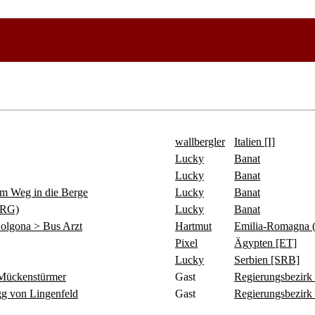
wallbergler
Italien [I]
Lucky
Banat
Lucky
Banat
 Weg in die Berge
Lucky
Banat
ERG)
Lucky
Banat
olgona > Bus Arzt
Hartmut
Emilia-Romagna 
Pixel
Ägypten [ET]
Lucky
Serbien [SRB]
ückenstürmer
Gast
Regierungsbezirk
 von Lingenfeld
Gast
Regierungsbezirk