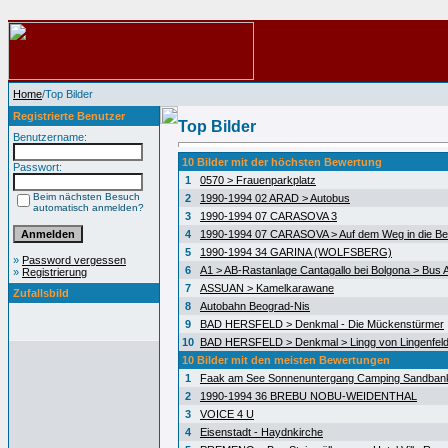
Home
/Top Bilder
Registrierte Benutzer
Top Bilder
Benutzername:
10 Bilder mit der höchsten Bewertung
Passwort:
1
0570 > Frauenparkplatz
Beim nächsten Besuch
2
1990-1994 02 ARAD > Autobus
automatisch anmelden?
3
1990-1994 07 CARASOVA 3
4
1990-1994 07 CARASOVA > Auf dem Weg in die Be
5
1990-1994 34 GARINA (WOLFSBERG)
»
Password vergessen
6
A1 > AB-Rastanlage Cantagallo bei Bolgona > Bus A
»
Registrierung
7
ASSUAN > Kamelkarawane
Zufallsbild
8
Autobahn Beograd-Nis
9
BAD HERSFELD > Denkmal - Die Mückenstürmer
10
BAD HERSFELD > Denkmal > Lingg von Lingenfel
10 Bilder mit den meisten Bewertungen
1
Faak am See Sonnenuntergang Camping Sandban
2
1990-1994 36 BREBU NOBU-WEIDENTHAL
3
VOICE 4 U
4
Eisenstadt - Haydnkirche