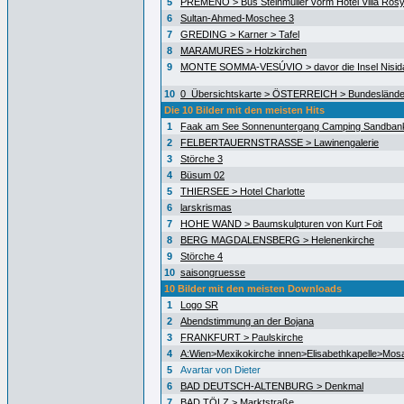
5
PREMENO > Bus Steinmüller vorm Hotel Villa Ros
6
Sultan-Ahmed-Moschee 3
7
GREDING > Karner > Tafel
8
MARAMURES > Holzkirchen
9
MONTE SOMMA-VESÚVIO > davor die Insel Nisida
10
0_Übersichtskarte > ÖSTERREICH > Bundeslände
Die 10 Bilder mit den meisten Hits
1
Faak am See Sonnenuntergang Camping Sandban
2
FELBERTAUERNSTRASSE > Lawinengalerie
3
Störche 3
4
Büsum 02
5
THIERSEE > Hotel Charlotte
6
larskrismas
7
HOHE WAND > Baumskulpturen von Kurt Foit
8
BERG MAGDALENSBERG > Helenenkirche
9
Störche 4
10
saisongruesse
10 Bilder mit den meisten Downloads
1
Logo SR
2
Abendstimmung an der Bojana
3
FRANKFURT > Paulskirche
4
A:Wien>Mexikokirche innen>Elisabethkapelle>Mos
5
Avartar von Dieter
6
BAD DEUTSCH-ALTENBURG > Denkmal
7
BAD TÖLZ > Marktstraße