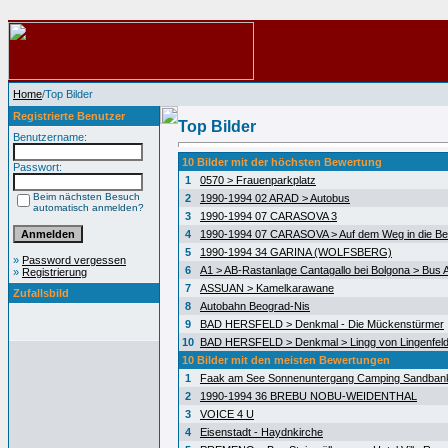
Home
/Top Bilder
Registrierte Benutzer
Top Bilder
Benutzername:
10 Bilder mit der höchsten Bewertung
Passwort:
1
0570 > Frauenparkplatz
Beim nächsten Besuch
2
1990-1994 02 ARAD > Autobus
automatisch anmelden?
3
1990-1994 07 CARASOVA 3
4
1990-1994 07 CARASOVA > Auf dem Weg in die Be
5
1990-1994 34 GARINA (WOLFSBERG)
»
Password vergessen
6
A1 > AB-Rastanlage Cantagallo bei Bolgona > Bus A
»
Registrierung
7
ASSUAN > Kamelkarawane
Zufallsbild
8
Autobahn Beograd-Nis
9
BAD HERSFELD > Denkmal - Die Mückenstürmer
10
BAD HERSFELD > Denkmal > Lingg von Lingenfel
10 Bilder mit den meisten Bewertungen
1
Faak am See Sonnenuntergang Camping Sandban
2
1990-1994 36 BREBU NOBU-WEIDENTHAL
3
VOICE 4 U
4
Eisenstadt - Haydnkirche