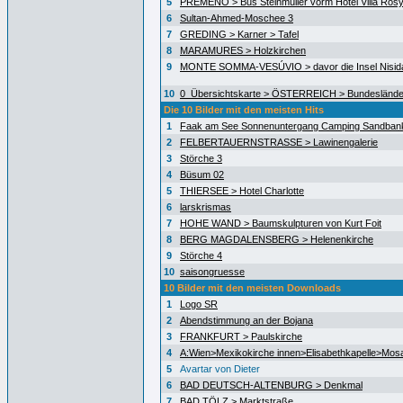
5
PREMENO > Bus Steinmüller vorm Hotel Villa Ros
6
Sultan-Ahmed-Moschee 3
7
GREDING > Karner > Tafel
8
MARAMURES > Holzkirchen
9
MONTE SOMMA-VESÚVIO > davor die Insel Nisida
10
0_Übersichtskarte > ÖSTERREICH > Bundeslände
Die 10 Bilder mit den meisten Hits
1
Faak am See Sonnenuntergang Camping Sandban
2
FELBERTAUERNSTRASSE > Lawinengalerie
3
Störche 3
4
Büsum 02
5
THIERSEE > Hotel Charlotte
6
larskrismas
7
HOHE WAND > Baumskulpturen von Kurt Foit
8
BERG MAGDALENSBERG > Helenenkirche
9
Störche 4
10
saisongruesse
10 Bilder mit den meisten Downloads
1
Logo SR
2
Abendstimmung an der Bojana
3
FRANKFURT > Paulskirche
4
A:Wien>Mexikokirche innen>Elisabethkapelle>Mos
5
Avartar von Dieter
6
BAD DEUTSCH-ALTENBURG > Denkmal
7
BAD TÖLZ > Marktstraße